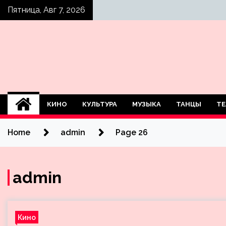
Skip
Пятница, Авг 7, 2026
to
content
КИНО
КУЛЬТУРА
МУЗЫКА
ТАНЦЫ
ТЕ
Home
admin
Page 26
admin
Кино