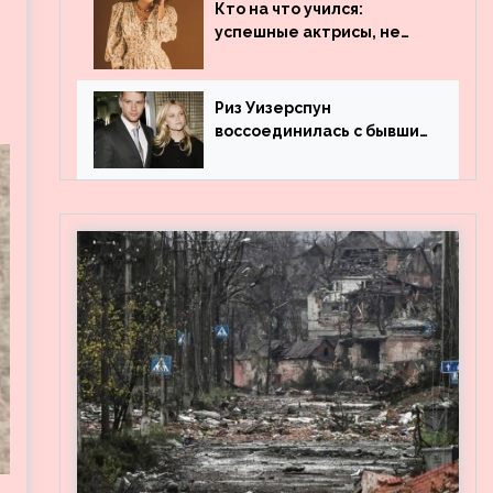
популярности и выложила
Кто на что учился:
архивные фото
успешные актрисы, не
получившие профильного
образования
Риз Уизерспун
воссоединилась с бывшим
мужем на вечеринке