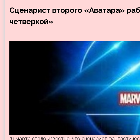
Сценарист второго «Аватара» ра
четверкой»
31 марта стало известно, что сценарист фантастич