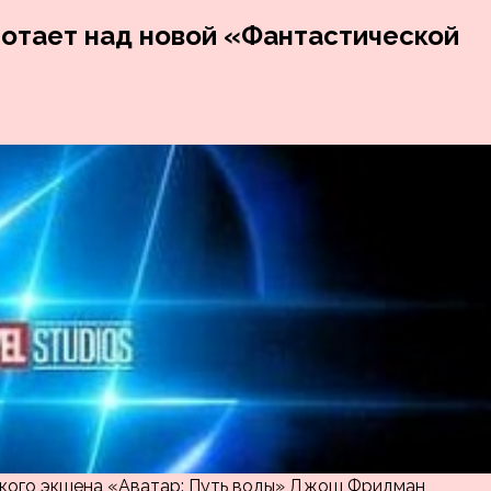
ботает над новой «Фантастической
еского экшена «Аватар: Путь воды» Джош Фридман