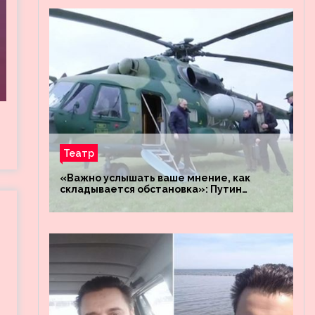
Театр
«Важно услышать ваше мнение, как
складывается обстановка»: Путин
посетил штабы российских войск
«Днепр» и «Восток»