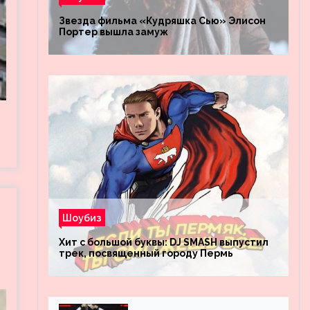
Звезда фильма «Кудряшка Сью» Элисон
Портер вышла замуж
Шоубиз
Хит с большой буквы: DJ SMASH выпустил
трек, посвященный городу Пермь