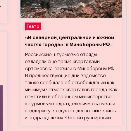
в
Театр
«В северной, центральной и южной
частях города»: в Минобороны РФ
заявили об освобождении ещё трёх
Российские штурмовые отряды
кварталов Артёмовска
овладели ещё тремя кварталами
Артёмовска, заявили в Минобороны РФ.
В предшествующие дни ведомство
также сообщало об освобождении как
минимум четырёх кварталов города. Как
отметили в оборонном министерстве,
штурмовым подразделениям оказывали
поддержку воздушно-десантные войска
и подразделения Южной группировки…