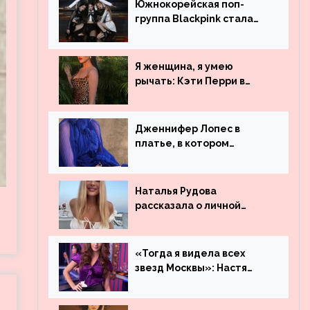
Южнокорейская поп-
группа Blackpink стала
рекордсменом по
просмотрам на YouTube.
Они обогнали даже
Я женщина, я умею
Джастина Бибера
рычать: Кэти Перри в
леопардовом платье
Дженнифер Лопес в
платье, в котором
невозможно остаться
незамеченной
Наталья Рудова
рассказала о личной
жизни
«Тогда я видела всех
звезд Москвы»: Настя
Ивлеева рассказала, где
работала до