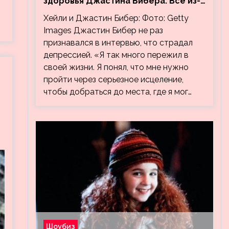
здоровья Джастина Бибера. Все из-
за видео, на котором его
Хейли и Джастин Бибер: Фото: Getty
успокаивает Хейли
Images Джастин Бибер не раз
признавался в интервью, что страдал
депрессией. «Я так много пережил в
своей жизни. Я понял, что мне нужно
пройти через серьезное исцеление,
чтобы добраться до места, где я мог…
Шоубиз