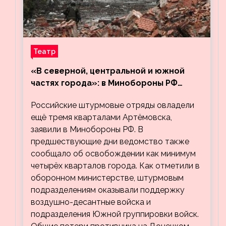
Театр
«В северной, центральной и южной
частях города»: в Минобороны РФ
заявили об освобождении ещё трёх
Российские штурмовые отряды овладели
кварталов Артёмовска
ещё тремя кварталами Артёмовска,
заявили в Минобороны РФ. В
предшествующие дни ведомство также
сообщало об освобождении как минимум
четырёх кварталов города. Как отметили в
оборонном министерстве, штурмовым
подразделениям оказывали поддержку
воздушно-десантные войска и
подразделения Южной группировки войск.