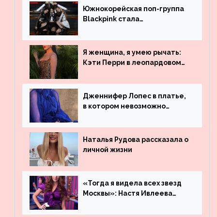
Южнокорейская поп-группа
Blackpink стала
рекордсменом по
просмотрам на YouTube. Они
обогнали даже Джастина
Я женщина, я умею рычать:
Бибера
Кэти Перри в леопардовом
платье
Дженнифер Лопес в платье,
в котором невозможно
остаться незамеченной
Наталья Рудова рассказала о
личной жизни
«Тогда я видела всех звезд
Москвы»: Настя Ивлеева
рассказала, где работала до
популярности и выложила