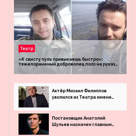
Театр
«К свисту пуль привыкаешь быстро»:
тяжелораненый доброволец полз на руках
четыре километра через заминированное
поле
Актёр Михаил Филиппов
уволился из Театра имени
Маяковского
Постановщик Анатолий
Шульев назначен главным
режиссёром Театра имени