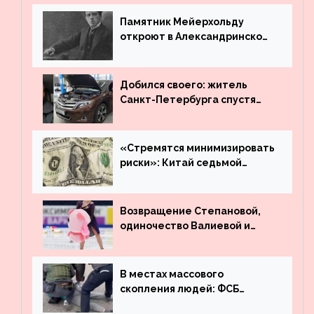
Вахтангова
Памятник Мейерхольду
откроют в Александринском
театре
Добился своего: житель
Санкт-Петербурга спустя
много лет вернул деньги за
угнанную в Казахстан
машину
«Стремятся минимизировать
риски»: Китай седьмой
месяц подряд выводит
деньги из американского
госдолга
Возвращение Степановой,
одиночество Валиевой и
визит детей к Костомарову:
что обсуждают в мире
фигурного катания
В местах массового
скопления людей: ФСБ
пресекла деятельность