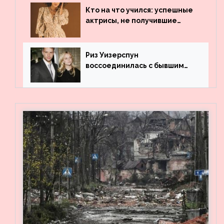
архивные фото
Кто на что учился: успешные
актрисы, не получившие
профильного образования
Риз Уизерспун
воссоединилась с бывшим
мужем на вечеринке