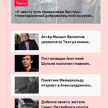
Театр
«К свисту пуль привыкаешь быстро»:
тяжелораненый доброволец полз на руках
четыре километра через заминированное
поле
Актёр Михаил Филиппов
уволился из Театра имени
Маяковского
Постановщик Анатолий
Шульев назначен главным
режиссёром Театра имени
Вахтангова
Памятник Мейерхольду
откроют в Александринском
театре
Добился своего: житель
Санкт-Петербурга спустя