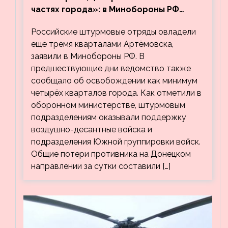
частях города»: в Минобороны РФ
заявили об освобождении ещё трёх
Российские штурмовые отряды овладели
кварталов Артёмовска
ещё тремя кварталами Артёмовска,
заявили в Минобороны РФ. В
предшествующие дни ведомство также
сообщало об освобождении как минимум
четырёх кварталов города. Как отметили в
оборонном министерстве, штурмовым
подразделениям оказывали поддержку
воздушно-десантные войска и
подразделения Южной группировки войск.
Общие потери противника на Донецком
направлении за сутки составили […]