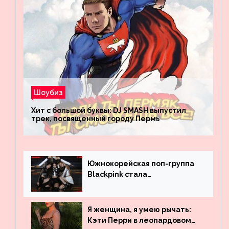
Шоубиз
Хит с большой буквы: DJ SMASH выпустил
трек, посвященный городу Пермь
Южнокорейская поп-группа
Blackpink стала
рекордсменом по
просмотрам на YouTube. Они
обогнали даже Джастина
Я женщина, я умею рычать:
Бибера
Кэти Перри в леопардовом