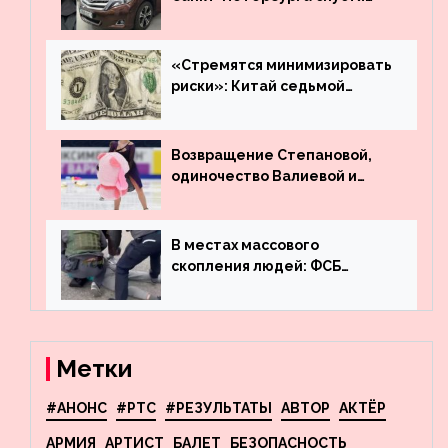
много лет вернул деньги за
угнанную в Казахстан
машину
«Стремятся минимизировать
риски»: Китай седьмой
месяц подряд выводит
деньги из американского
госдолга
Возвращение Степановой,
одиночество Валиевой и
визит детей к Костомарову:
что обсуждают в мире
фигурного катания
В местах массового
скопления людей: ФСБ
пресекла деятельность
террористов, планировавших
взрывы в Москве и
Новосибирске
Метки
#АНОНС
#РТС
#РЕЗУЛЬТАТЫ
АВТОР
АКТЁР
АРМИЯ
АРТИСТ
БАЛЕТ
БЕЗОПАСНОСТЬ