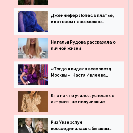
платье
Дженнифер Лопес в платье,
в котором невозможно
остаться незамеченной
Наталья Рудова рассказала о
личной жизни
«Тогда я видела всех звезд
Москвы»: Настя Ивлеева
рассказала, где работала до
популярности и выложила
архивные фото
Кто на что учился: успешные
актрисы, не получившие
профильного образования
Риз Уизерспун
воссоединилась с бывшим