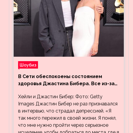
Шоубиз
В Сети обеспокоены состоянием
здоровья Джастина Бибера. Все из-за
видео, на котором его успокаивает
Хейли и Джастин Бибер: Фото: Getty
Хейли
Images Джастин Бибер не раз признавался
в интервью, что страдал депрессией. «Я
так много пережил в своей жизни. Я понял,
что мне нужно пройти через серьезное
исцеление, чтобы добраться до места, где я