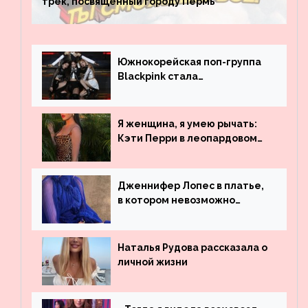
трек, посвященный городу Пермь
Южнокорейская поп-группа
Blackpink стала
рекордсменом по
просмотрам на YouTube. Они
обогнали даже Джастина
Я женщина, я умею рычать:
Бибера
Кэти Перри в леопардовом
платье
Дженнифер Лопес в платье,
в котором невозможно
остаться незамеченной
Наталья Рудова рассказала о
личной жизни