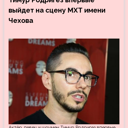
выйдет на сцену МХТ имени
Чехова
Актёр, певец и шоумен Тимур Родригез впервые