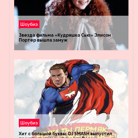
Шоубиз
Звезда фильма «Кудряшка Сью» Элисон
Портер вышла замуж
Шоубиз
Хит с большой буквы: DJ SMASH выпустил