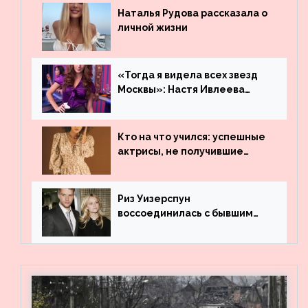
Наталья Рудова рассказала о
личной жизни
«Тогда я видела всех звезд
Москвы»: Настя Ивлеева
рассказала, где работала до
популярности и выложила
архивные фото
Кто на что учился: успешные
актрисы, не получившие
профильного образования
Риз Уизерспун
воссоединилась с бывшим
мужем на вечеринке