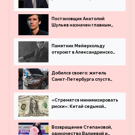
Маяковского
Постановщик Анатолий
Шульев назначен главным
режиссёром Театра имени
Вахтангова
Памятник Мейерхольду
откроют в Александринском
театре
Добился своего: житель
Санкт-Петербурга спустя
много лет вернул деньги за
угнанную в Казахстан
машину
«Стремятся минимизировать
риски»: Китай седьмой
месяц подряд выводит
деньги из американского
госдолга
Возвращение Степановой,
одиночество Валиевой и