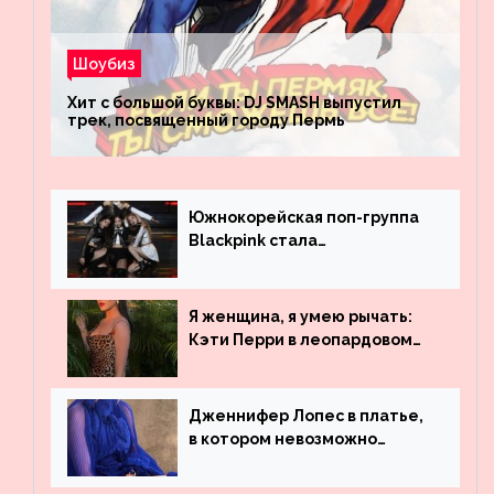
Шоубиз
Хит с большой буквы: DJ SMASH выпустил
трек, посвященный городу Пермь
Южнокорейская поп-группа
Blackpink стала
рекордсменом по
просмотрам на YouTube. Они
обогнали даже Джастина
Я женщина, я умею рычать:
Бибера
Кэти Перри в леопардовом
платье
Дженнифер Лопес в платье,
в котором невозможно
остаться незамеченной