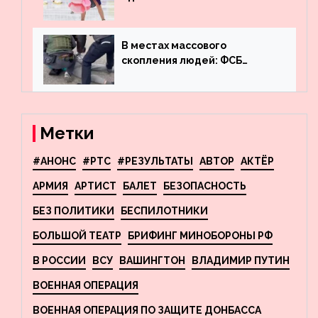
визит детей к Костомарову:
что обсуждают в мире
фигурного катания
В местах массового
скопления людей: ФСБ
пресекла деятельность
террористов, планировавших
взрывы в Москве и
Новосибирске
Метки
#АНОНС
#РТС
#РЕЗУЛЬТАТЫ
АВТОР
АКТЁР
АРМИЯ
АРТИСТ
БАЛЕТ
БЕЗОПАСНОСТЬ
БЕЗ ПОЛИТИКИ
БЕСПИЛОТНИКИ
БОЛЬШОЙ ТЕАТР
БРИФИНГ МИНОБОРОНЫ РФ
В РОССИИ
ВСУ
ВАШИНГТОН
ВЛАДИМИР ПУТИН
ВОЕННАЯ ОПЕРАЦИЯ
ВОЕННАЯ ОПЕРАЦИЯ ПО ЗАЩИТЕ ДОНБАССА