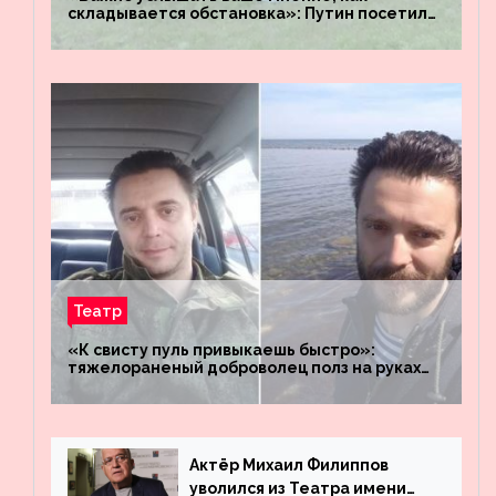
складывается обстановка»: Путин посетил
штабы российских войск «Днепр» и
«Восток»
Театр
«К свисту пуль привыкаешь быстро»:
тяжелораненый доброволец полз на руках
четыре километра через заминированное
поле
Актёр Михаил Филиппов
уволился из Театра имени