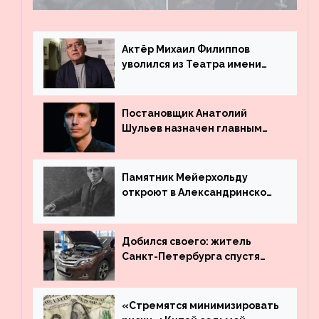
поле
Актёр Михаил Филиппов
уволился из Театра имени
Маяковского
Постановщик Анатолий
Шульев назначен главным
режиссёром Театра имени
Вахтангова
Памятник Мейерхольду
откроют в Александринском
театре
Добился своего: житель
Санкт-Петербурга спустя
много лет вернул деньги за
угнанную в Казахстан
машину
«Стремятся минимизировать