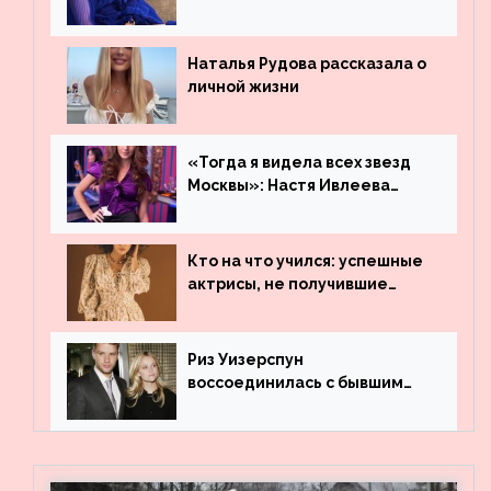
остаться незамеченной
Наталья Рудова рассказала о
личной жизни
«Тогда я видела всех звезд
Москвы»: Настя Ивлеева
рассказала, где работала до
популярности и выложила
архивные фото
Кто на что учился: успешные
актрисы, не получившие
профильного образования
Риз Уизерспун
воссоединилась с бывшим
мужем на вечеринке