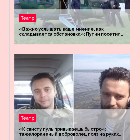
Театр
«Важно услышать ваше мнение, как
складывается обстановка»: Путин посетил
штабы российских войск «Днепр» и
«Восток»
Театр
«К свисту пуль привыкаешь быстро»:
тяжелораненый доброволец полз на руках
четыре километра через заминированное