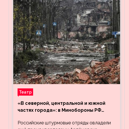
Театр
«В северной, центральной и южной
частях города»: в Минобороны РФ
заявили об освобождении ещё трёх
Российские штурмовые отряды овладели
кварталов Артёмовска