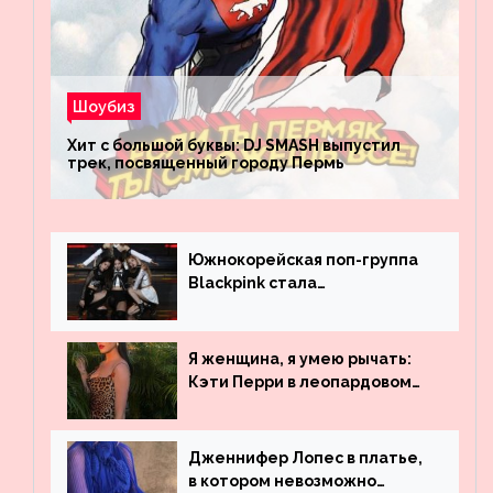
Шоубиз
Хит с большой буквы: DJ SMASH выпустил
трек, посвященный городу Пермь
Южнокорейская поп-группа
Blackpink стала
рекордсменом по
просмотрам на YouTube. Они
обогнали даже Джастина
Я женщина, я умею рычать:
Бибера
Кэти Перри в леопардовом
платье
Дженнифер Лопес в платье,
в котором невозможно