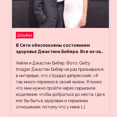
Шоубиз
В Сети обеспокоены состоянием
здоровья Джастина Бибера. Все из-за
видео, на котором его успокаивает
Хейли и Джастин Бибер: Фото: Getty
Хейли
Images Джастин Бибер не раз признавался
в интервью, что страдал депрессией. «Я
так много пережил в своей жизни. Я понял,
что мне нужно пройти через серьезное
исцеление, чтобы добраться до места, где я
мог бы быть в здоровых и серьезных
отношениях, потому что у меня […]