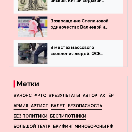
риски»: Китай седьмой
месяц подряд выводит
деньги из американского
госдолга
Возвращение Степановой,
одиночество Валиевой и
визит детей к Костомарову:
что обсуждают в мире
фигурного катания
В местах массового
скопления людей: ФСБ
пресекла деятельность
террористов, планировавших
взрывы в Москве и
Новосибирске
Метки
#АНОНС
#РТС
#РЕЗУЛЬТАТЫ
АВТОР
АКТЁР
АРМИЯ
АРТИСТ
БАЛЕТ
БЕЗОПАСНОСТЬ
БЕЗ ПОЛИТИКИ
БЕСПИЛОТНИКИ
БОЛЬШОЙ ТЕАТР
БРИФИНГ МИНОБОРОНЫ РФ