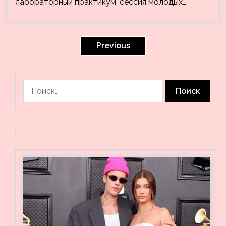
лабораторный практикум, сессия молодых…
Пагинация
записей
Previous
Найти: