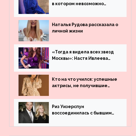
в котором невозможно
остаться незамеченной
Наталья Рудова рассказала о
личной жизни
«Тогда я видела всех звезд
Москвы»: Настя Ивлеева
рассказала, где работала до
популярности и выложила
архивные фото
Кто на что учился: успешные
актрисы, не получившие
профильного образования
Риз Уизерспун
воссоединилась с бывшим
мужем на вечеринке