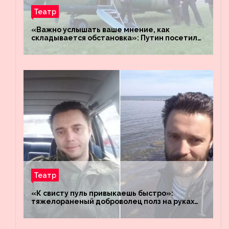
Театр
«Важно услышать ваше мнение, как
складывается обстановка»: Путин посетил
штабы российских войск «Днепр» и
«Восток»
Театр
«К свисту пуль привыкаешь быстро»:
тяжелораненый доброволец полз на руках
четыре километра через заминированное
поле