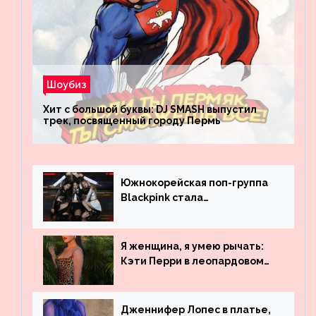
Шоубиз
Хит с большой буквы: DJ SMASH выпустил
трек, посвященный городу Пермь
Южнокорейская поп-группа
Blackpink стала
рекордсменом по
просмотрам на YouTube. Они
обогнали даже Джастина
Я женщина, я умею рычать:
Бибера
Кэти Перри в леопардовом
платье
Дженнифер Лопес в платье,