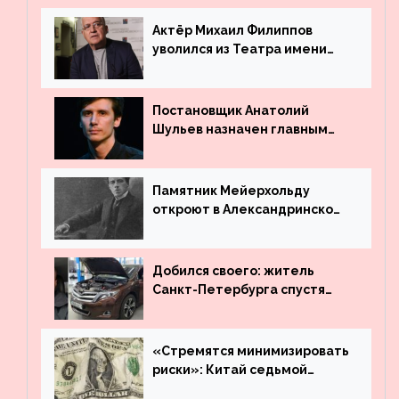
Актёр Михаил Филиппов
уволился из Театра имени
Маяковского
Постановщик Анатолий
Шульев назначен главным
режиссёром Театра имени
Вахтангова
Памятник Мейерхольду
откроют в Александринском
театре
Добился своего: житель
Санкт-Петербурга спустя
много лет вернул деньги за
угнанную в Казахстан
машину
«Стремятся минимизировать
риски»: Китай седьмой
месяц подряд выводит