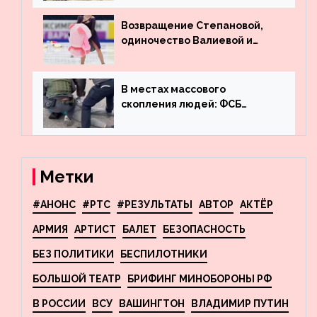
деньги из американского
госдолга
Возвращение Степановой,
одиночество Валиевой и
визит детей к Костомарову:
что обсуждают в мире
фигурного катания
В местах массового
скопления людей: ФСБ
пресекла деятельность
террористов, планировавших
взрывы в Москве и
Новосибирске
Метки
#АНОНС
#РТС
#РЕЗУЛЬТАТЫ
АВТОР
АКТЁР
АРМИЯ
АРТИСТ
БАЛЕТ
БЕЗОПАСНОСТЬ
БЕЗ ПОЛИТИКИ
БЕСПИЛОТНИКИ
БОЛЬШОЙ ТЕАТР
БРИФИНГ МИНОБОРОНЫ РФ
В РОССИИ
ВСУ
ВАШИНГТОН
ВЛАДИМИР ПУТИН