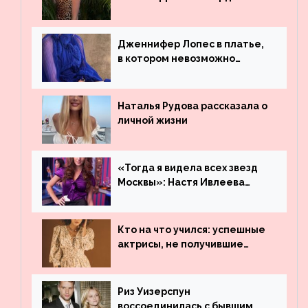
платье
Дженнифер Лопес в платье,
в котором невозможно
остаться незамеченной
Наталья Рудова рассказала о
личной жизни
«Тогда я видела всех звезд
Москвы»: Настя Ивлеева
рассказала, где работала до
популярности и выложила
архивные фото
Кто на что учился: успешные
актрисы, не получившие
профильного образования
Риз Уизерспун
воссоединилась с бывшим