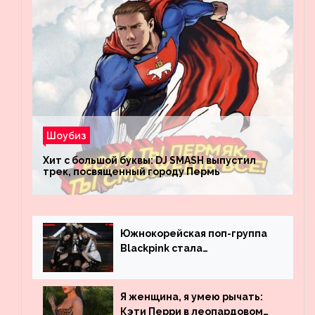
Шоубиз
Хит с большой буквы: DJ SMASH выпустил
трек, посвященный городу Пермь
Южнокорейская поп-группа
Blackpink стала
рекордсменом по
просмотрам на YouTube. Они
обогнали даже Джастина
Я женщина, я умею рычать:
Бибера
Кэти Перри в леопардовом