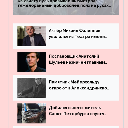
«К свисту пуль привыкаешь быстро»:
тяжелораненый доброволец полз на руках
четыре километра через заминированное
поле
Актёр Михаил Филиппов
уволился из Театра имени
Маяковского
Постановщик Анатолий
Шульев назначен главным
режиссёром Театра имени
Вахтангова
Памятник Мейерхольду
откроют в Александринском
театре
Добился своего: житель
Санкт-Петербурга спустя
много лет вернул деньги за
угнанную в Казахстан