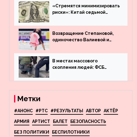
машину
«Стремятся минимизировать
риски»: Китай седьмой
месяц подряд выводит
деньги из американского
госдолга
Возвращение Степановой,
одиночество Валиевой и
визит детей к Костомарову:
что обсуждают в мире
фигурного катания
В местах массового
скопления людей: ФСБ
пресекла деятельность
террористов, планировавших
взрывы в Москве и
Новосибирске
Метки
#АНОНС
#РТС
#РЕЗУЛЬТАТЫ
АВТОР
АКТЁР
АРМИЯ
АРТИСТ
БАЛЕТ
БЕЗОПАСНОСТЬ
БЕЗ ПОЛИТИКИ
БЕСПИЛОТНИКИ