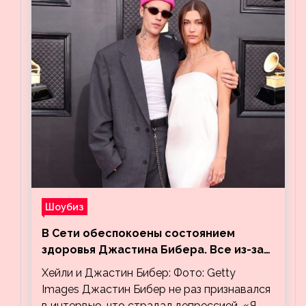
Шоубиз
В Сети обеспокоены состоянием
здоровья Джастина Бибера. Все из-за
видео, на котором его успокаивает
Хейли и Джастин Бибер: Фото: Getty
Хейли
Images Джастин Бибер не раз признавался
в интервью, что страдал депрессией. «Я