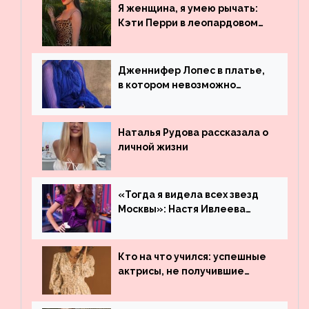
обогнали даже Джастина
Я женщина, я умею рычать:
Бибера
Кэти Перри в леопардовом
платье
Дженнифер Лопес в платье,
в котором невозможно
остаться незамеченной
Наталья Рудова рассказала о
личной жизни
«Тогда я видела всех звезд
Москвы»: Настя Ивлеева
рассказала, где работала до
популярности и выложила
архивные фото
Кто на что учился: успешные
актрисы, не получившие
профильного образования