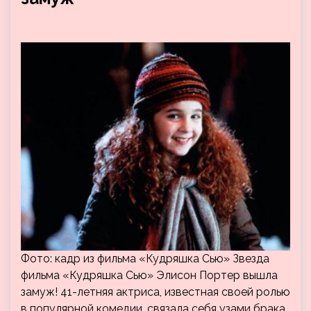
Фото: кадр из фильма «Кудряшка Сью» Звезда
фильма «Кудряшка Сью» Элисон Портер вышла
замуж! 41-летняя актриса, известная своей ролью
в популярной комедии, связала себя узами брака