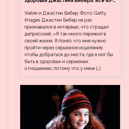
здоровья Джастина Бибера. Все из-
за видео, на котором его
Хейли и Джастин Бибер: Фото: Getty
успокаивает Хейли
Images Джастин Бибер не раз
признавался в интервью, что страдал
депрессией. «Я так много пережил в
своей жизни. Я понял, что мне нужно
пройти через серьезное исцеление,
чтобы добраться до места, где я мог бы
быть в здоровых и серьезных
отношениях, потому что у меня […]