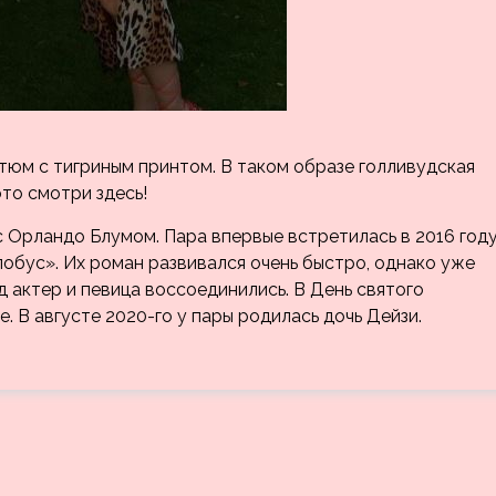
стюм с тигриным принтом. В таком образе голливудская
ото смотри здесь!
с Орландо Блумом. Пара впервые встретилась в 2016 год
лобус». Их роман развивался очень быстро, однако уже
д актер и певица воссоединились. В День святого
 В августе 2020-го у пары родилась дочь Дейзи.