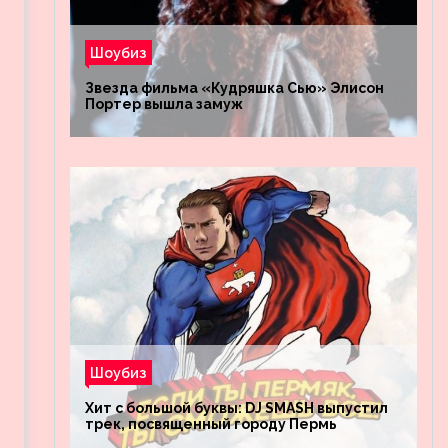
Шоубиз
Звезда фильма «Кудряшка Сью» Элисон
Портер вышла замуж
Шоубиз
Хит с большой буквы: DJ SMASH выпустил
трек, посвященный городу Пермь