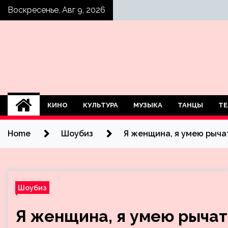
Skip
Воскресенье, Авг 9, 2026
to
content
КИНО
КУЛЬТУРА
МУЗЫКА
ТАНЦЫ
ТЕ
Home
Шоубиз
Я женщина, я умею рычат
Шоубиз
Я женщина, я умею рычат