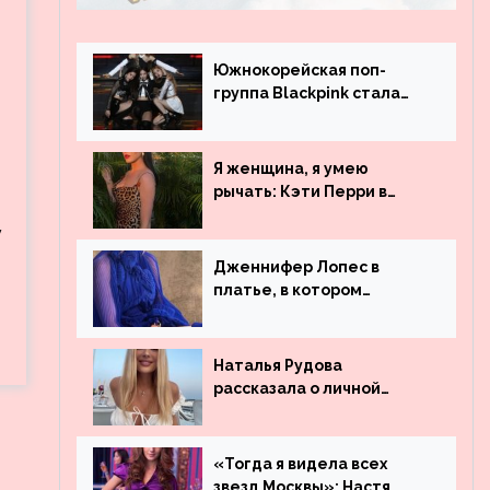
Южнокорейская поп-
группа Blackpink стала
рекордсменом по
просмотрам на YouTube.
Они обогнали даже
Я женщина, я умею
Джастина Бибера
рычать: Кэти Перри в
леопардовом платье
у
Дженнифер Лопес в
платье, в котором
невозможно остаться
незамеченной
Наталья Рудова
рассказала о личной
жизни
«Тогда я видела всех
звезд Москвы»: Настя