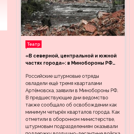
Театр
«В северной, центральной и южной
частях города»: в Минобороны РФ
заявили об освобождении ещё трёх
Российские штурмовые отряды
кварталов Артёмовска
овладели ещё тремя кварталами
Артёмовска, заявили в Минобороны РФ.
В предшествующие дни ведомство
также сообщало об освобождении как
минимум четырёх кварталов города. Как
отметили в оборонном министерстве,
штурмовым подразделениям оказывали
поддержку воздушно-десантные войска