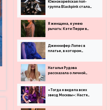
Южнокорейская поп-
группа Blackpink стала
рекордсменом по
просмотрам на YouTube.
Они обогнали даже
Я женщина, я умею
Джастина Бибера
рычать: Кэти Перри в
леопардовом платье
Дженнифер Лопес в
платье, в котором
невозможно остаться
незамеченной
Наталья Рудова
рассказала о личной
жизни
«Тогда я видела всех
звезд Москвы»: Настя
Ивлеева рассказала, где
работала до