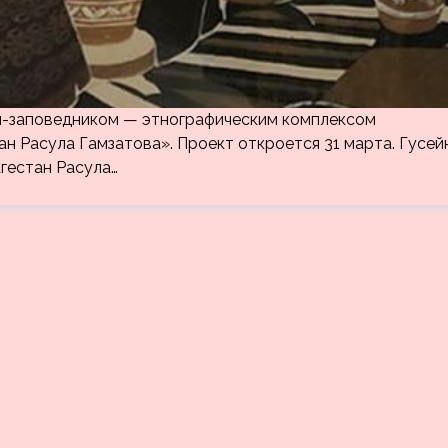
м-заповедником — этнографическим комплексом
н Расула Гамзатова». Проект откроется 31 марта. Гусей
агестан Расула…