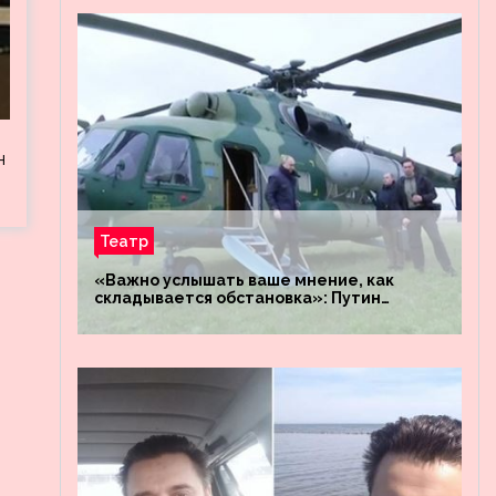
н
Театр
«Важно услышать ваше мнение, как
складывается обстановка»: Путин
посетил штабы российских войск
«Днепр» и «Восток»