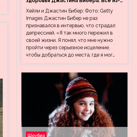
здоровья Джастина Бибера. Все из-
за видео, на котором его
Хейли и Джастин Бибер: Фото: Getty
успокаивает Хейли
Images Джастин Бибер не раз
признавался в интервью, что страдал
депрессией. «Я так много пережил в
своей жизни. Я понял, что мне нужно
пройти через серьезное исцеление,
чтобы добраться до места, где я мог…
Шоубиз