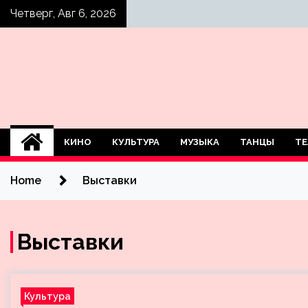
Skip
Четверг, Авг 6, 2026
to
content
КИНО
КУЛЬТУРА
МУЗЫКА
ТАНЦЫ
ТЕ
Home
Выставки
Выставки
Культура