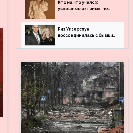
популярности и выложила
Кто на что учился:
архивные фото
успешные актрисы, не
получившие профильного
образования
Риз Уизерспун
воссоединилась с бывшим
мужем на вечеринке