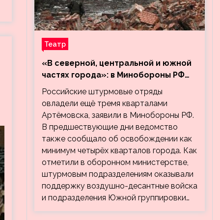
Театр
«В северной, центральной и южной
частях города»: в Минобороны РФ
заявили об освобождении ещё трёх
Российские штурмовые отряды
кварталов Артёмовска
овладели ещё тремя кварталами
Артёмовска, заявили в Минобороны РФ.
В предшествующие дни ведомство
также сообщало об освобождении как
минимум четырёх кварталов города. Как
отметили в оборонном министерстве,
штурмовым подразделениям оказывали
поддержку воздушно-десантные войска
и подразделения Южной группировки…