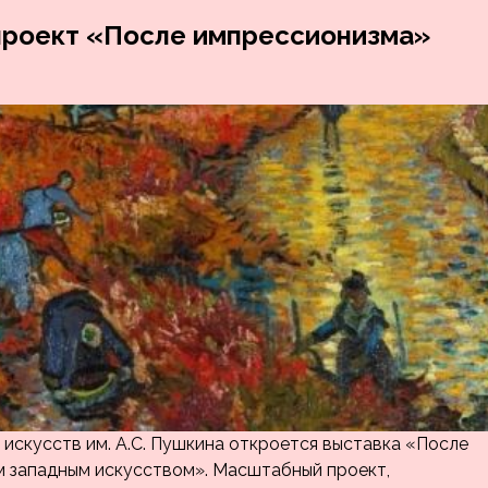
проект «После импрессионизма»
 искусств им. А.С. Пушкина откроется выставка «После
м западным искусством». Масштабный проект,