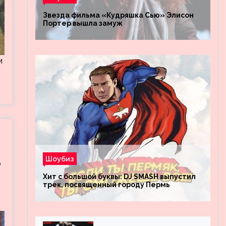
Звезда фильма «Кудряшка Сью» Элисон
Портер вышла замуж
м
.
Шоубиз
Хит с большой буквы: DJ SMASH выпустил
трек, посвященный городу Пермь