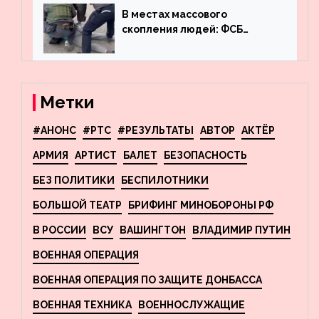
фигурного катания
В местах массового
скопления людей: ФСБ
пресекла деятельность
террористов, планировавших
взрывы в Москве и
Новосибирске
Метки
#АНОНС
#РТС
#РЕЗУЛЬТАТЫ
АВТОР
АКТЁР
АРМИЯ
АРТИСТ
БАЛЕТ
БЕЗОПАСНОСТЬ
БЕЗ ПОЛИТИКИ
БЕСПИЛОТНИКИ
БОЛЬШОЙ ТЕАТР
БРИФИНГ МИНОБОРОНЫ РФ
В РОССИИ
ВСУ
ВАШИНГТОН
ВЛАДИМИР ПУТИН
ВОЕННАЯ ОПЕРАЦИЯ
ВОЕННАЯ ОПЕРАЦИЯ ПО ЗАЩИТЕ ДОНБАССА
ВОЕННАЯ ТЕХНИКА
ВОЕННОСЛУЖАЩИЕ