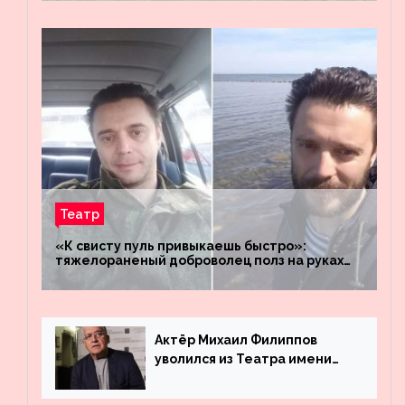
«Восток»
Театр
«К свисту пуль привыкаешь быстро»:
тяжелораненый доброволец полз на руках
четыре километра через заминированное
поле
Актёр Михаил Филиппов
уволился из Театра имени
Маяковского