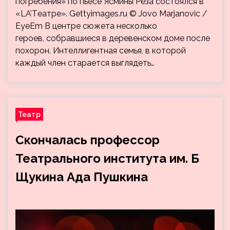
погребения» по пьесе Ясмины Реза состоялся в
«LA’Tеатре». Gettyimages.ru © Jovo Marjanovic /
EyeEm В центре сюжета несколько
героев, собравшиеся в деревенском доме после
похорон. Интеллигентная семья, в которой
каждый член старается выглядеть…
Театр
Скончалась профессор
Театрального института им. Б
Щукина Ада Пушкина