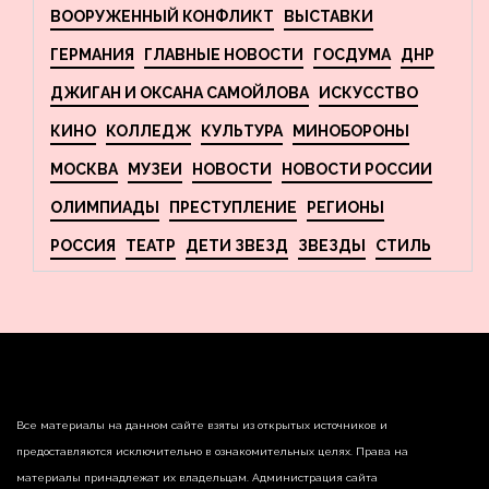
ВООРУЖЕННЫЙ КОНФЛИКТ
ВЫСТАВКИ
ГЕРМАНИЯ
ГЛАВНЫЕ НОВОСТИ
ГОСДУМА
ДНР
ДЖИГАН И ОКСАНА САМОЙЛОВА
ИСКУССТВО
КИНО
КОЛЛЕДЖ
КУЛЬТУРА
МИНОБОРОНЫ
МОСКВА
МУЗЕИ
НОВОСТИ
НОВОСТИ РОССИИ
ОЛИМПИАДЫ
ПРЕСТУПЛЕНИЕ
РЕГИОНЫ
РОССИЯ
ТЕАТР
ДЕТИ ЗВЕЗД
ЗВЕЗДЫ
СТИЛЬ
Все материалы на данном сайте взяты из открытых источников и
предоставляются исключительно в ознакомительных целях. Права на
материалы принадлежат их владельцам. Администрация сайта