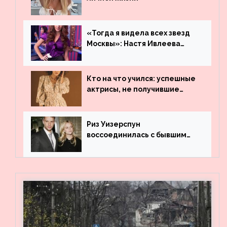
«Тогда я видела всех звезд
Москвы»: Настя Ивлеева
рассказала, где работала до
популярности и выложила
архивные фото
Кто на что учился: успешные
актрисы, не получившие
профильного образования
Риз Уизерспун
воссоединилась с бывшим
мужем на вечеринке