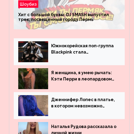
Шоубиз
Хит с большой буквы: DJ SMASH выпустил
трек, посвященный городу Пермь
Южнокорейская поп-группа
Blackpink стала
рекордсменом по
просмотрам на YouTube. Они
обогнали даже Джастина
Я женщина, я умею рычать:
Бибера
Кэти Перри в леопардовом
платье
Дженнифер Лопес в платье,
в котором невозможно
остаться незамеченной
Наталья Рудова рассказала о
личной жизни