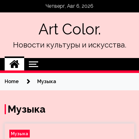
Skip
Четверг, Авг 6, 2026
to
content
Art Color.
Новости культуры и искусства.
Home
Музыка
Музыка
Музыка