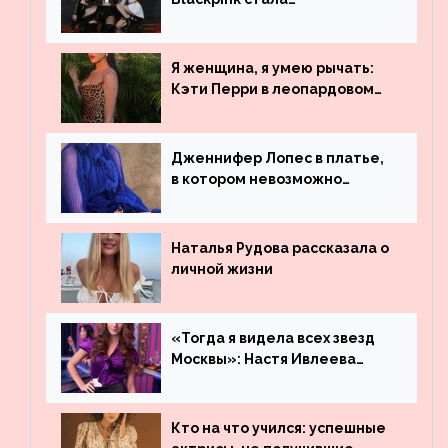
рекордсменом по
просмотрам на YouTube. Они
обогнали даже Джастина
Я женщина, я умею рычать:
Бибера
Кэти Перри в леопардовом
платье
Дженнифер Лопес в платье,
в котором невозможно
остаться незамеченной
Наталья Рудова рассказала о
личной жизни
«Тогда я видела всех звезд
Москвы»: Настя Ивлеева
рассказала, где работала до
популярности и выложила
архивные фото
Кто на что учился: успешные