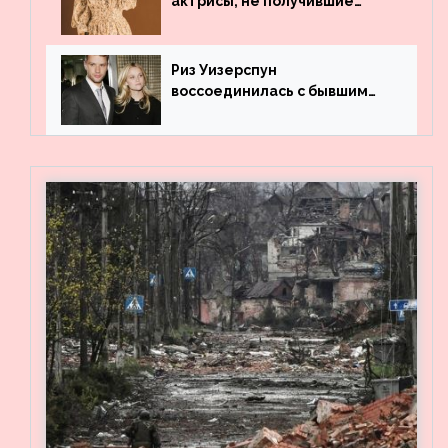
актрисы, не получившие
профильного образования
Риз Уизерспун
воссоединилась с бывшим
мужем на вечеринке