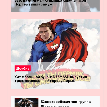
Звезда фильма «Кудряшка Сью» Элисон
Портер вышла замуж
Шоубиз
Хит с большой буквы: DJ SMASH выпустил
трек, посвященный городу Пермь
Южнокорейская поп-группа
Blackpink стала