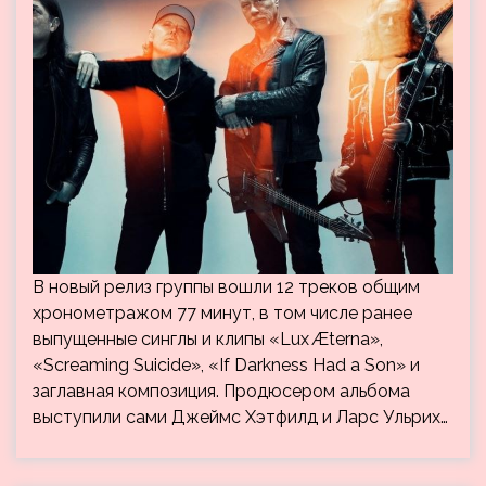
В новый релиз группы вошли 12 треков общим
хронометражом 77 минут, в том числе ранее
выпущенные синглы и клипы «Lux Æterna»,
«Screaming Suicide», «If Darkness Had a Son» и
заглавная композиция. Продюсером альбома
выступили сами Джеймс Хэтфилд и Ларс Ульрих…