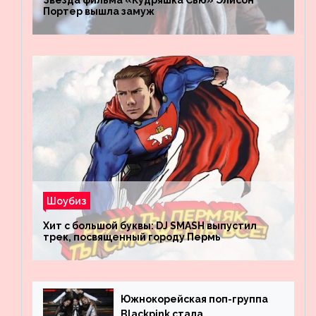
Звезда фильма «Кудряшка Сью» Элисон
Портер вышла замуж
Шоубиз
Хит с большой буквы: DJ SMASH выпустил
трек, посвященный городу Пермь
Южнокорейская поп-группа
Blackpink стала