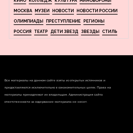
КИНО
КОЛЛЕДЖ
КУЛЬТУРА
МИНОБОРОНЫ
МОСКВА
МУЗЕИ
НОВОСТИ
НОВОСТИ РОССИИ
ОЛИМПИАДЫ
ПРЕСТУПЛЕНИЕ
РЕГИОНЫ
РОССИЯ
ТЕАТР
ДЕТИ ЗВЕЗД
ЗВЕЗДЫ
СТИЛЬ
Все материалы на данном сайте взяты из открытых источников и
предоставляются исключительно в ознакомительных целях. Права на
материалы принадлежат их владельцам. Администрация сайта
ответственности за содержание материала не несет.