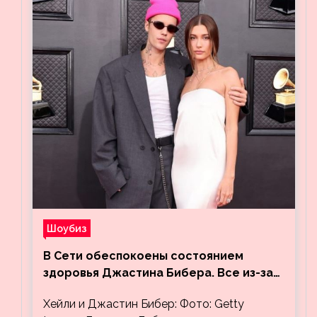
Шоубиз
В Сети обеспокоены состоянием
здоровья Джастина Бибера. Все из-за
видео, на котором его успокаивает
Хейли и Джастин Бибер: Фото: Getty
Хейли