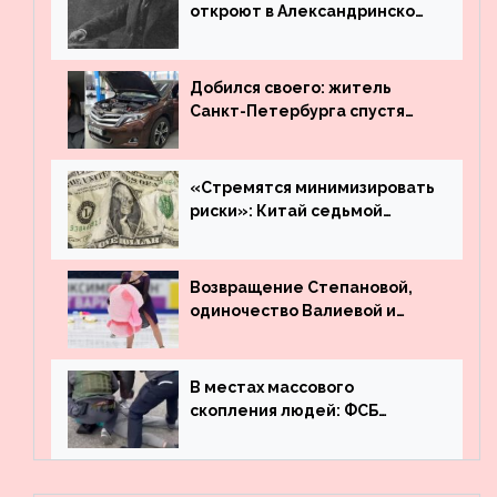
откроют в Александринском
театре
Добился своего: житель
Санкт-Петербурга спустя
много лет вернул деньги за
угнанную в Казахстан
машину
«Стремятся минимизировать
риски»: Китай седьмой
месяц подряд выводит
деньги из американского
госдолга
Возвращение Степановой,
одиночество Валиевой и
визит детей к Костомарову:
что обсуждают в мире
фигурного катания
В местах массового
скопления людей: ФСБ
пресекла деятельность
террористов, планировавших
взрывы в Москве и