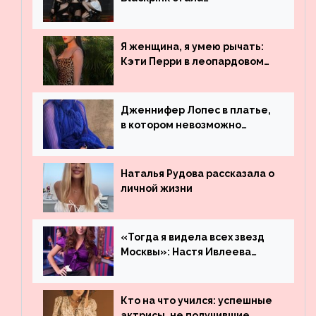
рекордсменом по
просмотрам на YouTube. Они
обогнали даже Джастина
Я женщина, я умею рычать:
Бибера
Кэти Перри в леопардовом
платье
Дженнифер Лопес в платье,
в котором невозможно
остаться незамеченной
Наталья Рудова рассказала о
личной жизни
«Тогда я видела всех звезд
Москвы»: Настя Ивлеева
рассказала, где работала до
популярности и выложила
архивные фото
Кто на что учился: успешные
актрисы, не получившие