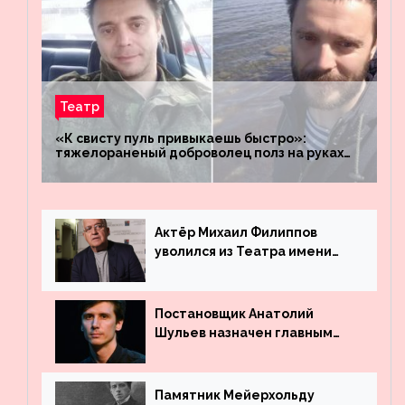
Театр
«К свисту пуль привыкаешь быстро»:
тяжелораненый доброволец полз на руках
четыре километра через заминированное
поле
Актёр Михаил Филиппов
уволился из Театра имени
Маяковского
Постановщик Анатолий
Шульев назначен главным
режиссёром Театра имени
Вахтангова
Памятник Мейерхольду