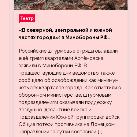
Театр
«В северной, центральной и южной
частях города»: в Минобороны РФ
заявили об освобождении ещё трёх
Российские штурмовые отряды овладели
кварталов Артёмовска
ещё тремя кварталами Артёмовска,
заявили в Минобороны РФ. В
предшествующие дни ведомство также
сообщало об освобождении как минимум
четырёх кварталов города. Как отметили в
оборонном министерстве, штурмовым
подразделениям оказывали поддержку
воздушно-десантные войска и
подразделения Южной группировки войск.
Общие потери противника на Донецком
направлении за сутки составили […]