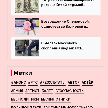
риски»: Китай седьмой
месяц подряд выводит
деньги из американского
госдолга
Возвращение Степановой,
одиночество Валиевой и
визит детей к Костомарову:
что обсуждают в мире
фигурного катания
В местах массового
скопления людей: ФСБ
пресекла деятельность
террористов, планировавших
взрывы в Москве и
Новосибирске
Метки
#АНОНС
#РТС
#РЕЗУЛЬТАТЫ
АВТОР
АКТЁР
АРМИЯ
АРТИСТ
БАЛЕТ
БЕЗОПАСНОСТЬ
БЕЗ ПОЛИТИКИ
БЕСПИЛОТНИКИ
БОЛЬШОЙ ТЕАТР
БРИФИНГ МИНОБОРОНЫ РФ