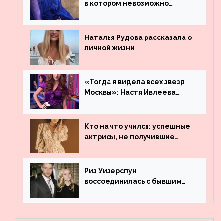
в котором невозможно
остаться незамеченной
Наталья Рудова рассказала о
личной жизни
«Тогда я видела всех звезд
Москвы»: Настя Ивлеева
рассказала, где работала до
популярности и выложила
архивные фото
Кто на что учился: успешные
актрисы, не получившие
профильного образования
Риз Уизерспун
воссоединилась с бывшим
мужем на вечеринке