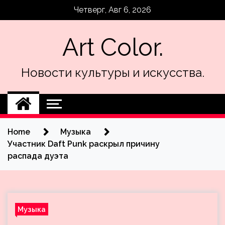
Skip
Четверг, Авг 6, 2026
to
content
Art Color.
Новости культуры и искусства.
Home
Музыка
Участник Daft Punk раскрыл причину
распада дуэта
Музыка