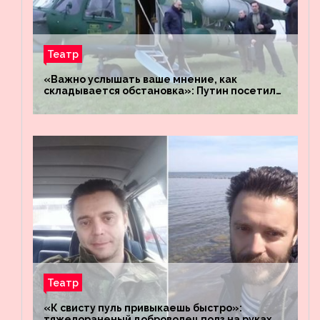
Театр
«Важно услышать ваше мнение, как
складывается обстановка»: Путин посетил
штабы российских войск «Днепр» и
«Восток»
Театр
«К свисту пуль привыкаешь быстро»:
тяжелораненый доброволец полз на руках