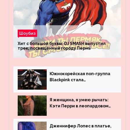
Шоубиз
Хит с большой буквы: DJ SMASH выпустил
трек, посвященный городу Пермь
Южнокорейская поп-группа
Blackpink стала
рекордсменом по
просмотрам на YouTube. Они
обогнали даже Джастина
Я женщина, я умею рычать:
Бибера
Кэти Перри в леопардовом
платье
Дженнифер Лопес в платье,