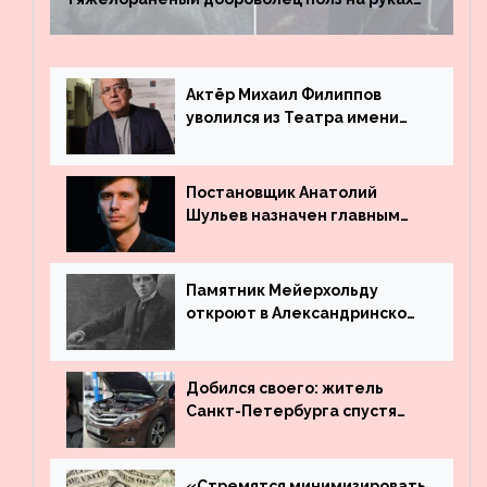
четыре километра через заминированное
поле
Актёр Михаил Филиппов
уволился из Театра имени
Маяковского
Постановщик Анатолий
Шульев назначен главным
режиссёром Театра имени
Вахтангова
Памятник Мейерхольду
откроют в Александринском
театре
Добился своего: житель
Санкт-Петербурга спустя
много лет вернул деньги за
угнанную в Казахстан
машину
«Стремятся минимизировать