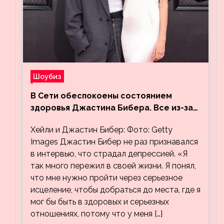
Шоубиз
В Сети обеспокоены состоянием
здоровья Джастина Бибера. Все из-за
видео, на котором его успокаивает
Хейли и Джастин Бибер: Фото: Getty
Хейли
Images Джастин Бибер не раз признавался
в интервью, что страдал депрессией. «Я
так много пережил в своей жизни. Я понял,
что мне нужно пройти через серьезное
исцеление, чтобы добраться до места, где я
мог бы быть в здоровых и серьезных
отношениях, потому что у меня […]