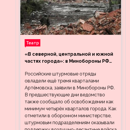
Театр
«В северной, центральной и южной
частях города»: в Минобороны РФ
заявили об освобождении ещё трёх
Российские штурмовые отряды
кварталов Артёмовска
овладели ещё тремя кварталами
Артёмовска, заявили в Минобороны РФ.
В предшествующие дни ведомство
также сообщало об освобождении как
минимум четырёх кварталов города. Как
отметили в оборонном министерстве,
штурмовым подразделениям оказывали
поддержку воздушно-десантные войска