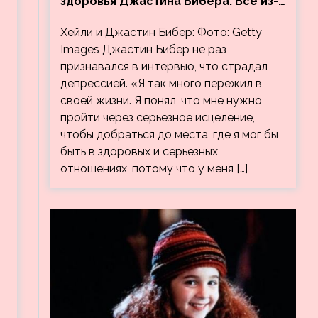
здоровья Джастина Бибера. Все из-
за видео, на котором его
Хейли и Джастин Бибер: Фото: Getty
успокаивает Хейли
Images Джастин Бибер не раз
признавался в интервью, что страдал
депрессией. «Я так много пережил в
своей жизни. Я понял, что мне нужно
пройти через серьезное исцеление,
чтобы добраться до места, где я мог бы
быть в здоровых и серьезных
отношениях, потому что у меня […]