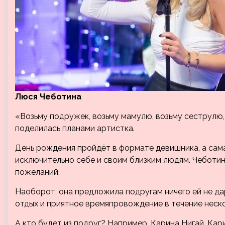
Люся Чеботина
«Возьму подружек, возьму мамулю, возьму сеструлю,
поделилась планами артистка.
День рождения пройдёт в формате девишника, а сама
исключительно себе и своим близким людям. Чеботин
пожеланий.
Наоборот, она предложила подругам ничего ей не да
отдых и приятное времяпровождение в течение неско
А кто будет из подруг? Например, Карина Нигай. Кар