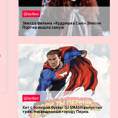
Шоубиз
Звезда фильма «Кудряшка Сью» Элисон
Портер вышла замуж
а
Шоубиз
Хит с большой буквы: DJ SMASH выпустил
трек, посвященный городу Пермь