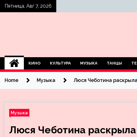
Skip
Пятница, Авг 7, 2026
to
content
КИНО
КУЛЬТУРА
МУЗЫКА
ТАНЦЫ
ТЕ
Home
Музыка
Люся Чеботина раскрыла
Музыка
Люся Чеботина раскрыла 