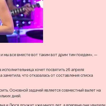
 и мы все вместе вот таким вот дрим тим поедем», —
 исполнительница хочет посвятить 26 апреля
а заметила, что отказалась от составления списка
рить. Основной задачей является совместный вылет на
льких дней.
ина и Люся дружат уже много лет, а впервые они увидели