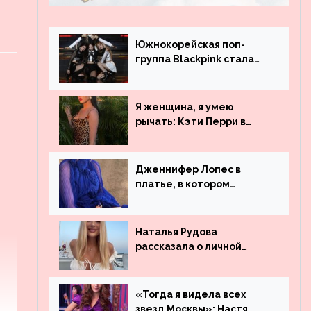
Южнокорейская поп-
группа Blackpink стала
рекордсменом по
просмотрам на YouTube.
Они обогнали даже
Я женщина, я умею
Джастина Бибера
рычать: Кэти Перри в
леопардовом платье
Дженнифер Лопес в
платье, в котором
невозможно остаться
незамеченной
Наталья Рудова
рассказала о личной
жизни
«Тогда я видела всех
звезд Москвы»: Настя