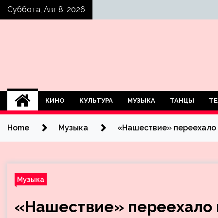
Skip
Суббота, Авг 8, 2026
to
content
КИНО
КУЛЬТУРА
МУЗЫКА
ТАНЦЫ
ТЕ
Home
Музыка
«Нашествие» переехало 
Музыка
«Нашествие» переехало 