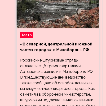
Театр
«В северной, центральной и южной
частях города»: в Минобороны РФ
заявили об освобождении ещё трёх
Российские штурмовые отряды
кварталов Артёмовска
овладели ещё тремя кварталами
Артёмовска, заявили в Минобороны РФ.
В предшествующие дни ведомство
также сообщало об освобождении как
минимум четырёх кварталов города. Как
отметили в оборонном министерстве,
штурмовым подразделениям оказывали
поддержку воздушно-десантные войска