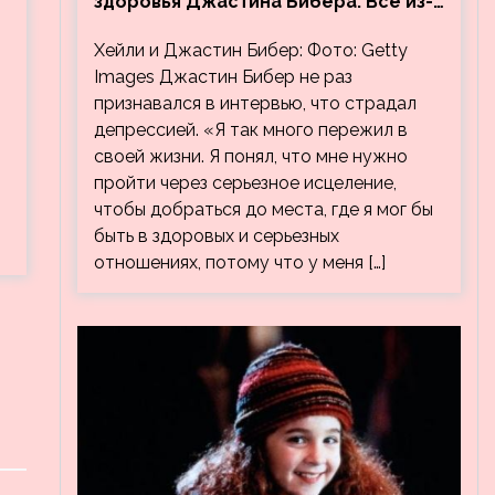
здоровья Джастина Бибера. Все из-
за видео, на котором его
Хейли и Джастин Бибер: Фото: Getty
успокаивает Хейли
Images Джастин Бибер не раз
признавался в интервью, что страдал
депрессией. «Я так много пережил в
своей жизни. Я понял, что мне нужно
пройти через серьезное исцеление,
чтобы добраться до места, где я мог бы
быть в здоровых и серьезных
отношениях, потому что у меня […]