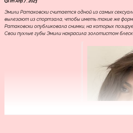
Пт Апр 7 , 2023
Эмили Ратаковски считается одной из самых сексуаль
вылезают из спортзала, чтобы иметь такие же формы
Ратаковски опубликовала снимки, на которых позиру
Свои пухлые губы Эмили накрасила золотистом блеско