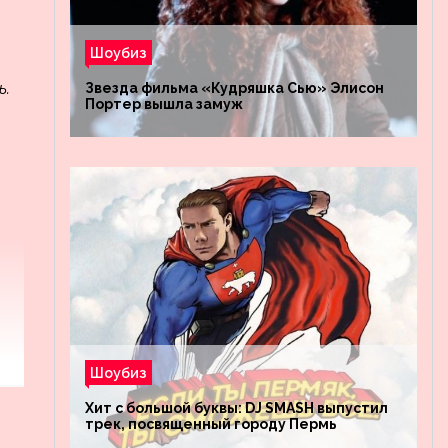
Шоубиз
ь.
Звезда фильма «Кудряшка Сью» Элисон
Портер вышла замуж
Шоубиз
Хит с большой буквы: DJ SMASH выпустил
трек, посвященный городу Пермь