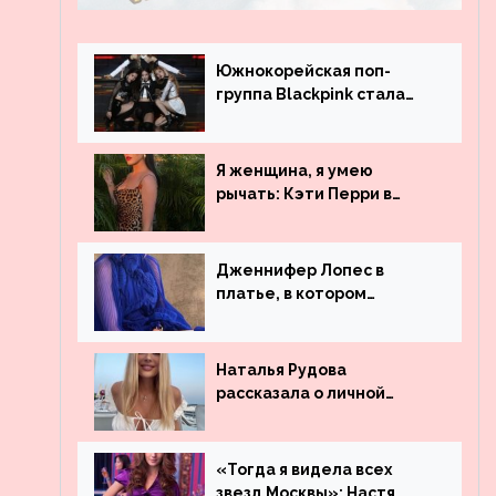
Южнокорейская поп-
группа Blackpink стала
рекордсменом по
просмотрам на YouTube.
Они обогнали даже
Я женщина, я умею
Джастина Бибера
рычать: Кэти Перри в
леопардовом платье
Дженнифер Лопес в
платье, в котором
невозможно остаться
незамеченной
Наталья Рудова
рассказала о личной
жизни
«Тогда я видела всех
звезд Москвы»: Настя