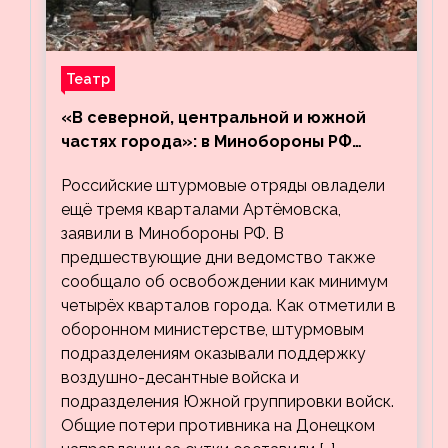
Театр
«В северной, центральной и южной
частях города»: в Минобороны РФ
заявили об освобождении ещё трёх
Российские штурмовые отряды овладели
кварталов Артёмовска
ещё тремя кварталами Артёмовска,
заявили в Минобороны РФ. В
предшествующие дни ведомство также
сообщало об освобождении как минимум
четырёх кварталов города. Как отметили в
оборонном министерстве, штурмовым
подразделениям оказывали поддержку
воздушно-десантные войска и
подразделения Южной группировки войск.
Общие потери противника на Донецком