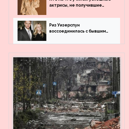
актрисы, не получившие
профильного образования
Риз Уизерспун
воссоединилась с бывшим
мужем на вечеринке