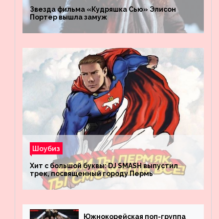
Звезда фильма «Кудряшка Сью» Элисон
Портер вышла замуж
Шоубиз
Хит с большой буквы: DJ SMASH выпустил
трек, посвященный городу Пермь
Южнокорейская поп-группа