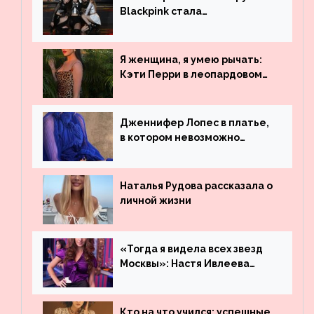
Blackpink стала
рекордсменом по
просмотрам на YouTube. Они
обогнали даже Джастина
Я женщина, я умею рычать:
Бибера
Кэти Перри в леопардовом
платье
Дженнифер Лопес в платье,
в котором невозможно
остаться незамеченной
Наталья Рудова рассказала о
личной жизни
«Тогда я видела всех звезд
Москвы»: Настя Ивлеева
рассказала, где работала до
популярности и выложила
архивные фото
Кто на что учился: успешные