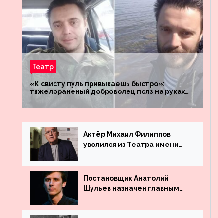
Театр
«К свисту пуль привыкаешь быстро»:
тяжелораненый доброволец полз на руках
четыре километра через заминированное
поле
Актёр Михаил Филиппов
уволился из Театра имени
Маяковского
Постановщик Анатолий
Шульев назначен главным
режиссёром Театра имени
Вахтангова