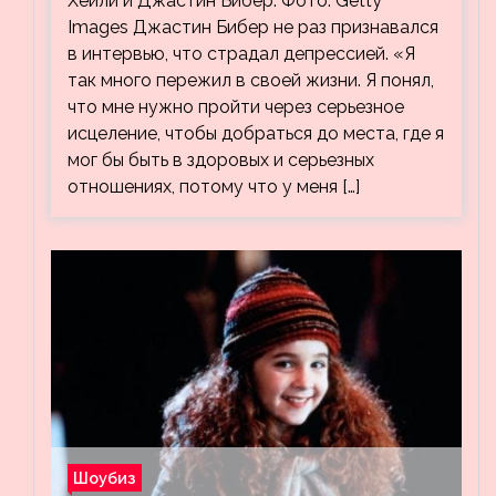
Хейли и Джастин Бибер: Фото: Getty
Хейли
Images Джастин Бибер не раз признавался
в интервью, что страдал депрессией. «Я
так много пережил в своей жизни. Я понял,
что мне нужно пройти через серьезное
исцеление, чтобы добраться до места, где я
мог бы быть в здоровых и серьезных
отношениях, потому что у меня […]
Шоубиз