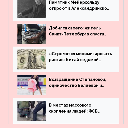
Памятник Мейерхольду
откроют в Александринском
театре
Добился своего: житель
Санкт-Петербурга спустя
много лет вернул деньги за
угнанную в Казахстан
машину
«Стремятся минимизировать
риски»: Китай седьмой
месяц подряд выводит
деньги из американского
госдолга
Возвращение Степановой,
одиночество Валиевой и
визит детей к Костомарову:
что обсуждают в мире
фигурного катания
В местах массового
скопления людей: ФСБ
пресекла деятельность
террористов, планировавших