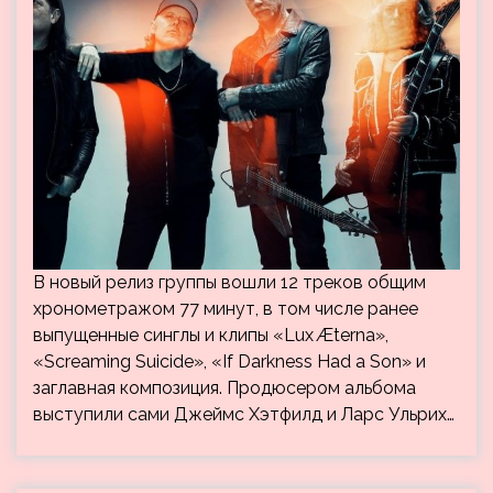
В новый релиз группы вошли 12 треков общим
хронометражом 77 минут, в том числе ранее
выпущенные синглы и клипы «Lux Æterna»,
«Screaming Suicide», «If Darkness Had a Son» и
заглавная композиция. Продюсером альбома
выступили сами Джеймс Хэтфилд и Ларс Ульрих…