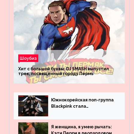
Шоубиз
Хит с большой буквы: DJ SMASH выпустил
трек, посвященный городу Пермь
Южнокорейская поп-группа
Blackpink стала
рекордсменом по
просмотрам на YouTube. Они
обогнали даже Джастина
Я женщина, я умею рычать:
Бибера
Кэти Перри в леопардовом