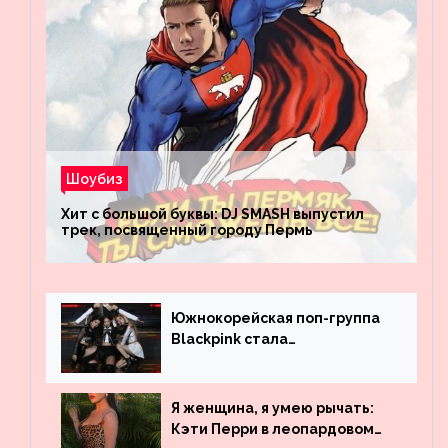
Шоубиз
Хит с большой буквы: DJ SMASH выпустил
трек, посвященный городу Пермь
Южнокорейская поп-группа
Blackpink стала
рекордсменом по
просмотрам на YouTube. Они
обогнали даже Джастина
Я женщина, я умею рычать:
Бибера
Кэти Перри в леопардовом