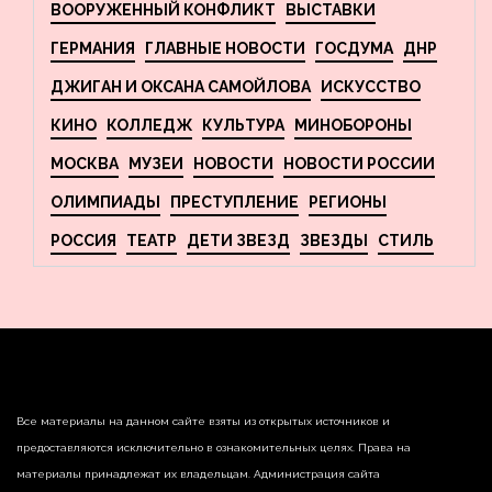
ВООРУЖЕННЫЙ КОНФЛИКТ
ВЫСТАВКИ
ГЕРМАНИЯ
ГЛАВНЫЕ НОВОСТИ
ГОСДУМА
ДНР
ДЖИГАН И ОКСАНА САМОЙЛОВА
ИСКУССТВО
КИНО
КОЛЛЕДЖ
КУЛЬТУРА
МИНОБОРОНЫ
МОСКВА
МУЗЕИ
НОВОСТИ
НОВОСТИ РОССИИ
ОЛИМПИАДЫ
ПРЕСТУПЛЕНИЕ
РЕГИОНЫ
РОССИЯ
ТЕАТР
ДЕТИ ЗВЕЗД
ЗВЕЗДЫ
СТИЛЬ
Все материалы на данном сайте взяты из открытых источников и
предоставляются исключительно в ознакомительных целях. Права на
материалы принадлежат их владельцам. Администрация сайта