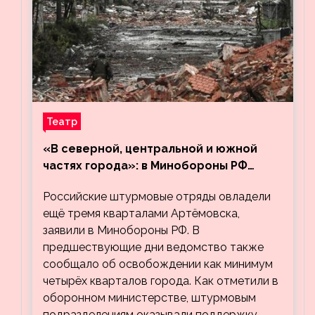
Театр
«В северной, центральной и южной
частях города»: в Минобороны РФ
заявили об освобождении ещё трёх
Российские штурмовые отряды овладели
кварталов Артёмовска
ещё тремя кварталами Артёмовска,
заявили в Минобороны РФ. В
предшествующие дни ведомство также
сообщало об освобождении как минимум
четырёх кварталов города. Как отметили в
оборонном министерстве, штурмовым
подразделениям оказывали поддержку