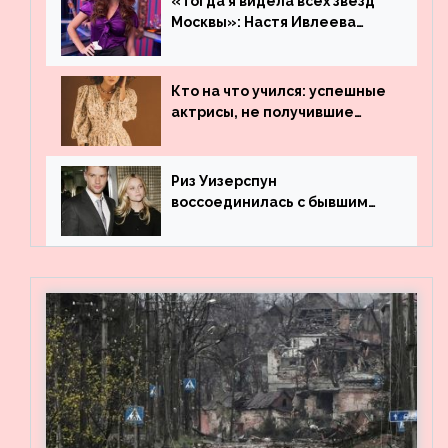
«Тогда я видела всех звезд
Москвы»: Настя Ивлеева
рассказала, где работала до
популярности и выложила
архивные фото
Кто на что учился: успешные
актрисы, не получившие
профильного образования
Риз Уизерспун
воссоединилась с бывшим
мужем на вечеринке