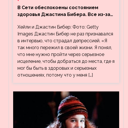
В Сети обеспокоены состоянием
здоровья Джастина Бибера. Все из-за
видео, на котором его успокаивает
Хейли и Джастин Бибер: Фото: Getty
Хейли
Images Джастин Бибер не раз признавался
в интервью, что страдал депрессией. «Я
так много пережил в своей жизни. Я понял,
что мне нужно пройти через серьезное
исцеление, чтобы добраться до места, где я
мог бы быть в здоровых и серьезных
отношениях, потому что у меня […]