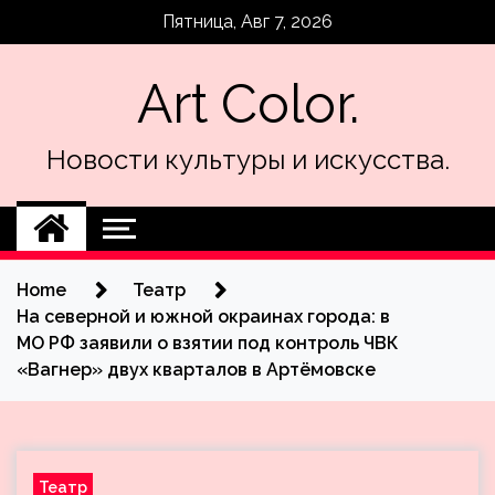
Skip
Пятница, Авг 7, 2026
to
content
Art Color.
Новости культуры и искусства.
Home
Театр
На северной и южной окраинах города: в
МО РФ заявили о взятии под контроль ЧВК
«Вагнер» двух кварталов в Артёмовске
Театр