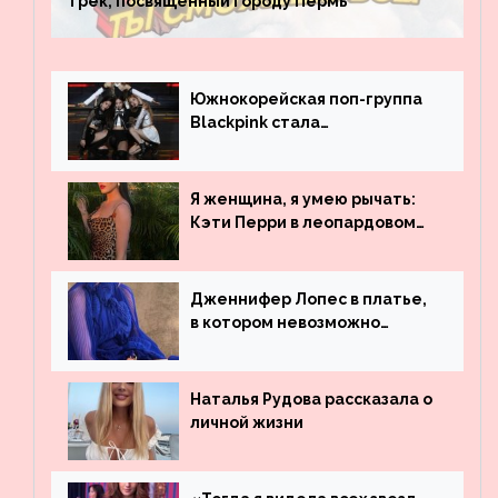
трек, посвященный городу Пермь
Южнокорейская поп-группа
Blackpink стала
рекордсменом по
просмотрам на YouTube. Они
обогнали даже Джастина
Я женщина, я умею рычать:
Бибера
Кэти Перри в леопардовом
платье
Дженнифер Лопес в платье,
в котором невозможно
остаться незамеченной
Наталья Рудова рассказала о
личной жизни