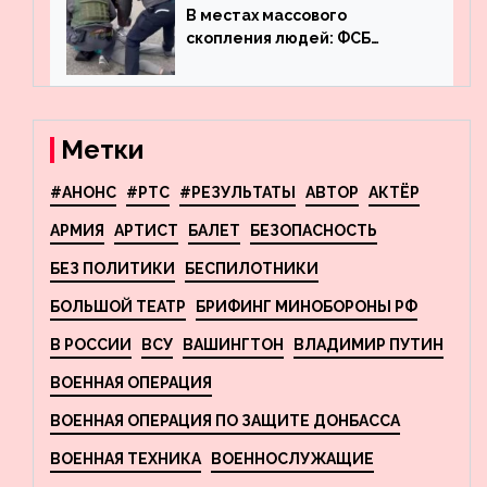
фигурного катания
В местах массового
скопления людей: ФСБ
пресекла деятельность
террористов, планировавших
взрывы в Москве и
Новосибирске
Метки
#АНОНС
#РТС
#РЕЗУЛЬТАТЫ
АВТОР
АКТЁР
АРМИЯ
АРТИСТ
БАЛЕТ
БЕЗОПАСНОСТЬ
БЕЗ ПОЛИТИКИ
БЕСПИЛОТНИКИ
БОЛЬШОЙ ТЕАТР
БРИФИНГ МИНОБОРОНЫ РФ
В РОССИИ
ВСУ
ВАШИНГТОН
ВЛАДИМИР ПУТИН
ВОЕННАЯ ОПЕРАЦИЯ
ВОЕННАЯ ОПЕРАЦИЯ ПО ЗАЩИТЕ ДОНБАССА
ВОЕННАЯ ТЕХНИКА
ВОЕННОСЛУЖАЩИЕ