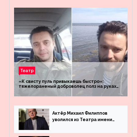
Театр
«К свисту пуль привыкаешь быстро»:
тяжелораненый доброволец полз на руках
четыре километра через заминированное
поле
Актёр Михаил Филиппов
уволился из Театра имени
Маяковского