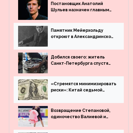
Постановщик Анатолий
Шульев назначен главным
режиссёром Театра имени
Вахтангова
Памятник Мейерхольду
откроют в Александринском
театре
Добился своего: житель
Санкт-Петербурга спустя
много лет вернул деньги за
угнанную в Казахстан
машину
«Стремятся минимизировать
риски»: Китай седьмой
месяц подряд выводит
деньги из американского
госдолга
Возвращение Степановой,
одиночество Валиевой и
визит детей к Костомарову:
что обсуждают в мире