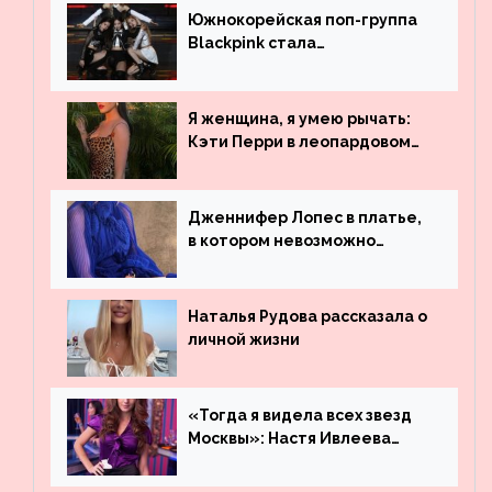
Южнокорейская поп-группа
Blackpink стала
рекордсменом по
просмотрам на YouTube. Они
обогнали даже Джастина
Я женщина, я умею рычать:
Бибера
Кэти Перри в леопардовом
платье
Дженнифер Лопес в платье,
в котором невозможно
остаться незамеченной
Наталья Рудова рассказала о
личной жизни
«Тогда я видела всех звезд
Москвы»: Настя Ивлеева
рассказала, где работала до
популярности и выложила