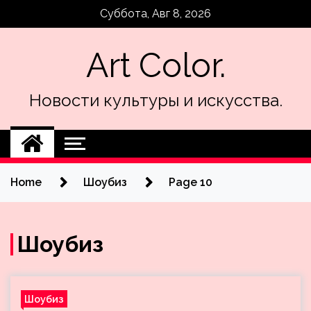
Skip
Суббота, Авг 8, 2026
to
content
Art Color.
Новости культуры и искусства.
Home
Шоубиз
Page 10
Шоубиз
Шоубиз