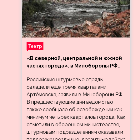
Театр
«В северной, центральной и южной
частях города»: в Минобороны РФ
заявили об освобождении ещё трёх
Российские штурмовые отряды
кварталов Артёмовска
овладели ещё тремя кварталами
Артёмовска, заявили в Минобороны РФ.
В предшествующие дни ведомство
также сообщало об освобождении как
минимум четырёх кварталов города. Как
отметили в оборонном министерстве,
штурмовым подразделениям оказывали
поддержку воздушно-десантные войска