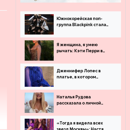
Южнокорейская поп-
группа Blackpink стала
рекордсменом по
просмотрам на YouTube.
Они обогнали даже
Я женщина, я умею
Джастина Бибера
рычать: Кэти Перри в
леопардовом платье
Дженнифер Лопес в
платье, в котором
невозможно остаться
незамеченной
Наталья Рудова
рассказала о личной
жизни
«Тогда я видела всех
звезд Москвы»: Настя