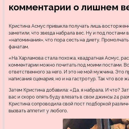
комментарии о лишнем в
Кристина Асмус привыкла получать лишь восторженн
заметили, что звезда набрала вес. Ну и под постами 
«напоминания», что пора сесть на диету. Промолчать
фанатам.
«На Харламова стала похожа, квадратная Асмус, рас
комментарии можно почитать под моими постами. Все
ответственного за него. И это не мой мужчина. Это 
написания сценария, но и на гастротур. Так что все 
Затем Кристина добавила: «Да, я набрала. И что? Зат
вас и скоро опять буду влезать в свои джинсы 24 р
Кристина сопроводила свой пост подборкой различн
вызвать аппетит у любого.