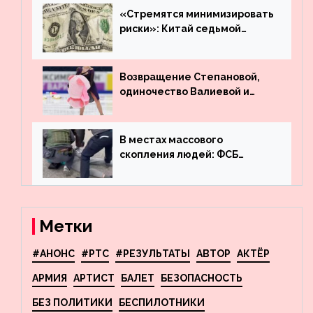
машину
«Стремятся минимизировать
риски»: Китай седьмой
месяц подряд выводит
деньги из американского
госдолга
Возвращение Степановой,
одиночество Валиевой и
визит детей к Костомарову:
что обсуждают в мире
фигурного катания
В местах массового
скопления людей: ФСБ
пресекла деятельность
террористов, планировавших
взрывы в Москве и
Новосибирске
Метки
#АНОНС
#РТС
#РЕЗУЛЬТАТЫ
АВТОР
АКТЁР
АРМИЯ
АРТИСТ
БАЛЕТ
БЕЗОПАСНОСТЬ
БЕЗ ПОЛИТИКИ
БЕСПИЛОТНИКИ