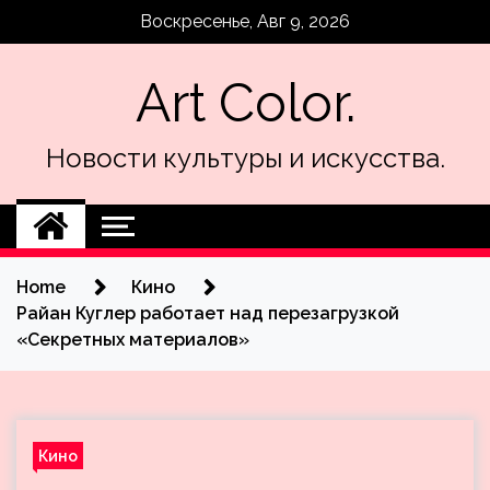
Skip
Воскресенье, Авг 9, 2026
to
content
Art Color.
Новости культуры и искусства.
Home
Кино
Райан Куглер работает над перезагрузкой
«Секретных материалов»
Кино