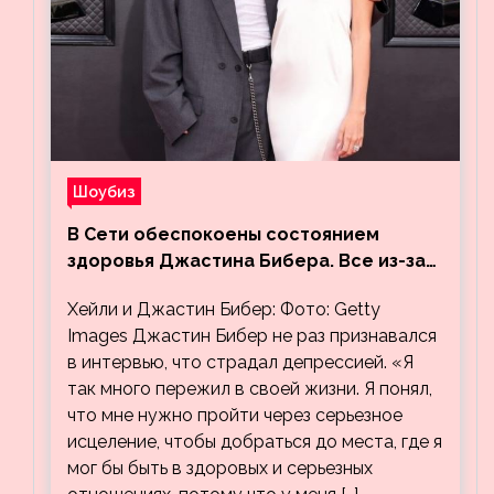
Шоубиз
В Сети обеспокоены состоянием
здоровья Джастина Бибера. Все из-за
видео, на котором его успокаивает
Хейли и Джастин Бибер: Фото: Getty
Хейли
Images Джастин Бибер не раз признавался
в интервью, что страдал депрессией. «Я
так много пережил в своей жизни. Я понял,
что мне нужно пройти через серьезное
исцеление, чтобы добраться до места, где я
мог бы быть в здоровых и серьезных