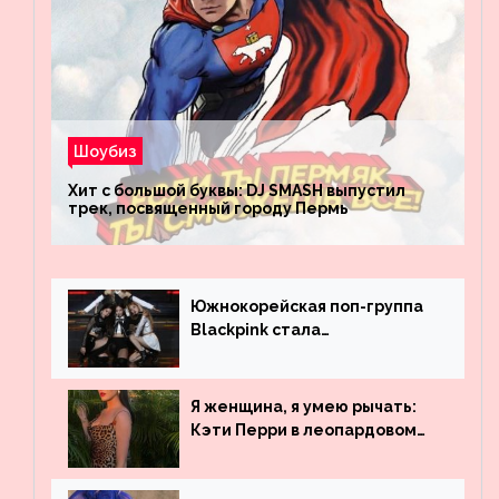
Шоубиз
Хит с большой буквы: DJ SMASH выпустил
трек, посвященный городу Пермь
Южнокорейская поп-группа
Blackpink стала
рекордсменом по
просмотрам на YouTube. Они
обогнали даже Джастина
Я женщина, я умею рычать:
Бибера
Кэти Перри в леопардовом
платье