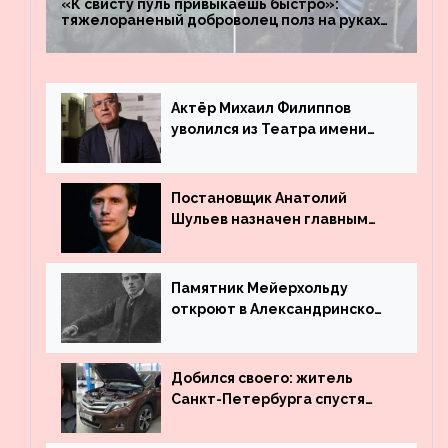
«К свисту пуль привыкаешь быстро»:
тяжелораненый доброволец полз на руках
четыре километра через заминированное
поле
Актёр Михаил Филиппов
уволился из Театра имени
Маяковского
Постановщик Анатолий
Шульев назначен главным
режиссёром Театра имени
Вахтангова
Памятник Мейерхольду
откроют в Александринском
театре
Добился своего: житель
Санкт-Петербурга спустя
много лет вернул деньги за
угнанную в Казахстан