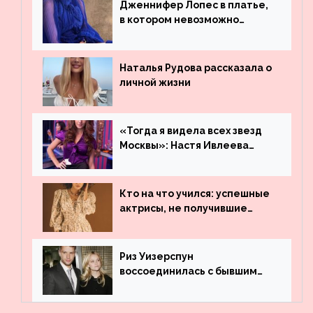
Дженнифер Лопес в платье,
в котором невозможно
остаться незамеченной
Наталья Рудова рассказала о
личной жизни
«Тогда я видела всех звезд
Москвы»: Настя Ивлеева
рассказала, где работала до
популярности и выложила
архивные фото
Кто на что учился: успешные
актрисы, не получившие
профильного образования
Риз Уизерспун
воссоединилась с бывшим
мужем на вечеринке