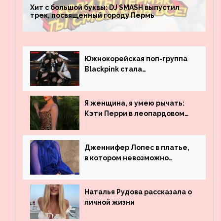
Хит с большой буквы: DJ SMASH выпустил
трек, посвященный городу Пермь
Южнокорейская поп-группа
Blackpink стала
рекордсменом по
просмотрам на YouTube. Они
обогнали даже Джастина
Я женщина, я умею рычать:
Бибера
Кэти Перри в леопардовом
платье
Дженнифер Лопес в платье,
в котором невозможно
остаться незамеченной
Наталья Рудова рассказала о
личной жизни