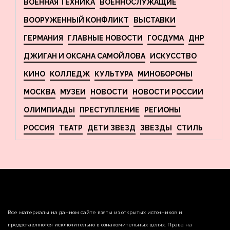
ВОЕННАЯ ТЕХНИКА
ВОЕННОСЛУЖАЩИЕ
ВООРУЖЕННЫЙ КОНФЛИКТ
ВЫСТАВКИ
ГЕРМАНИЯ
ГЛАВНЫЕ НОВОСТИ
ГОСДУМА
ДНР
ДЖИГАН И ОКСАНА САМОЙЛОВА
ИСКУССТВО
КИНО
КОЛЛЕДЖ
КУЛЬТУРА
МИНОБОРОНЫ
МОСКВА
МУЗЕИ
НОВОСТИ
НОВОСТИ РОССИИ
ОЛИМПИАДЫ
ПРЕСТУПЛЕНИЕ
РЕГИОНЫ
РОССИЯ
ТЕАТР
ДЕТИ ЗВЕЗД
ЗВЕЗДЫ
СТИЛЬ
Все материалы на данном сайте взяты из открытых источников и
предоставляются исключительно в ознакомительных целях. Права на