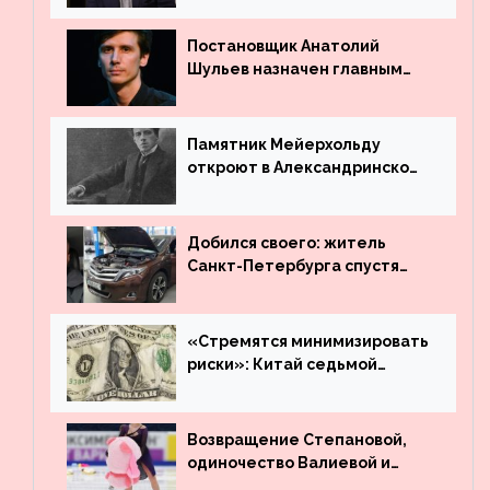
Постановщик Анатолий
Шульев назначен главным
режиссёром Театра имени
Вахтангова
Памятник Мейерхольду
откроют в Александринском
театре
Добился своего: житель
Санкт-Петербурга спустя
много лет вернул деньги за
угнанную в Казахстан
машину
«Стремятся минимизировать
риски»: Китай седьмой
месяц подряд выводит
деньги из американского
госдолга
Возвращение Степановой,
одиночество Валиевой и
визит детей к Костомарову: