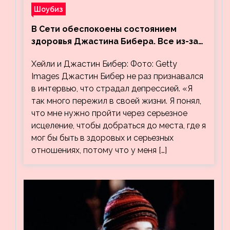
Шоубиз
В Сети обеспокоены состоянием
здоровья Джастина Бибера. Все из-за
видео, на котором его успокаивает
Хейли и Джастин Бибер: Фото: Getty
Хейли
Images Джастин Бибер не раз признавался
в интервью, что страдал депрессией. «Я
так много пережил в своей жизни. Я понял,
что мне нужно пройти через серьезное
исцеление, чтобы добраться до места, где я
мог бы быть в здоровых и серьезных
отношениях, потому что у меня […]