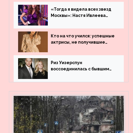
«Тогда я видела всех звезд
Москвы»: Настя Ивлеева
рассказала, где работала до
популярности и выложила
архивные фото
Кто на что учился: успешные
актрисы, не получившие
профильного образования
Риз Уизерспун
воссоединилась с бывшим
мужем на вечеринке