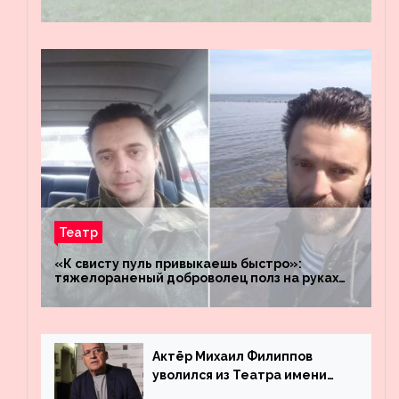
штабы российских войск «Днепр» и
«Восток»
Театр
«К свисту пуль привыкаешь быстро»:
тяжелораненый доброволец полз на руках
четыре километра через заминированное
поле
Актёр Михаил Филиппов
уволился из Театра имени
Маяковского