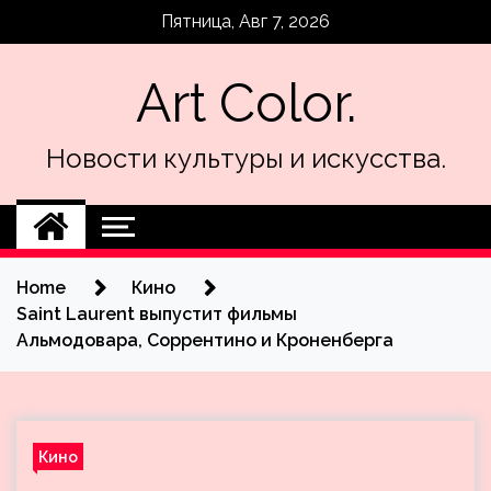
Skip
Пятница, Авг 7, 2026
to
content
Art Color.
Новости культуры и искусства.
Home
Кино
Saint Laurent выпустит фильмы
Альмодовара, Соррентино и Кроненберга
Кино