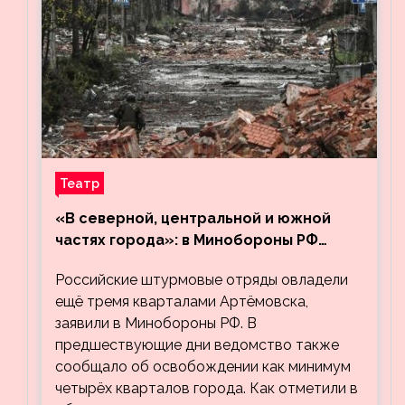
Театр
«В северной, центральной и южной
частях города»: в Минобороны РФ
заявили об освобождении ещё трёх
Российские штурмовые отряды овладели
кварталов Артёмовска
ещё тремя кварталами Артёмовска,
заявили в Минобороны РФ. В
предшествующие дни ведомство также
сообщало об освобождении как минимум
четырёх кварталов города. Как отметили в