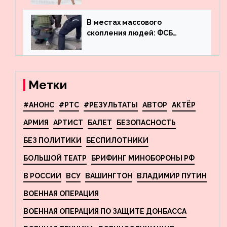
что обсуждают в мире
фигурного катания
В местах массового
скопления людей: ФСБ
пресекла деятельность
террористов, планировавших
взрывы в Москве и
Новосибирске
Метки
#АНОНС
#РТС
#РЕЗУЛЬТАТЫ
АВТОР
АКТЁР
АРМИЯ
АРТИСТ
БАЛЕТ
БЕЗОПАСНОСТЬ
БЕЗ ПОЛИТИКИ
БЕСПИЛОТНИКИ
БОЛЬШОЙ ТЕАТР
БРИФИНГ МИНОБОРОНЫ РФ
В РОССИИ
ВСУ
ВАШИНГТОН
ВЛАДИМИР ПУТИН
ВОЕННАЯ ОПЕРАЦИЯ
ВОЕННАЯ ОПЕРАЦИЯ ПО ЗАЩИТЕ ДОНБАССА