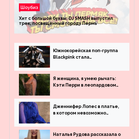
Шоубиз
Хит с большой буквы: DJ SMASH выпустил
трек, посвященный городу Пермь
Южнокорейская поп-группа
Blackpink стала
рекордсменом по
просмотрам на YouTube. Они
обогнали даже Джастина
Я женщина, я умею рычать:
Бибера
Кэти Перри в леопардовом
платье
Дженнифер Лопес в платье,
в котором невозможно
остаться незамеченной
Наталья Рудова рассказала о