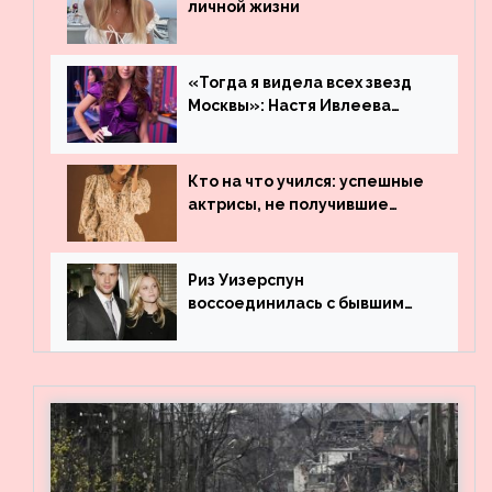
личной жизни
«Тогда я видела всех звезд
Москвы»: Настя Ивлеева
рассказала, где работала до
популярности и выложила
архивные фото
Кто на что учился: успешные
актрисы, не получившие
профильного образования
Риз Уизерспун
воссоединилась с бывшим
мужем на вечеринке