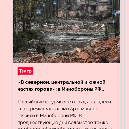
Театр
«В северной, центральной и южной
частях города»: в Минобороны РФ
заявили об освобождении ещё трёх
Российские штурмовые отряды овладели
кварталов Артёмовска
ещё тремя кварталами Артёмовска,
заявили в Минобороны РФ. В
предшествующие дни ведомство также