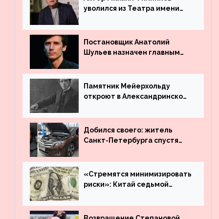
уволился из Театра имени
Маяковского
Постановщик Анатолий
Шульев назначен главным
режиссёром Театра имени
Вахтангова
Памятник Мейерхольду
откроют в Александринском
театре
Добился своего: житель
Санкт-Петербурга спустя
много лет вернул деньги за
угнанную в Казахстан
машину
«Стремятся минимизировать
риски»: Китай седьмой
месяц подряд выводит
деньги из американского
госдолга
Возвращение Степановой,