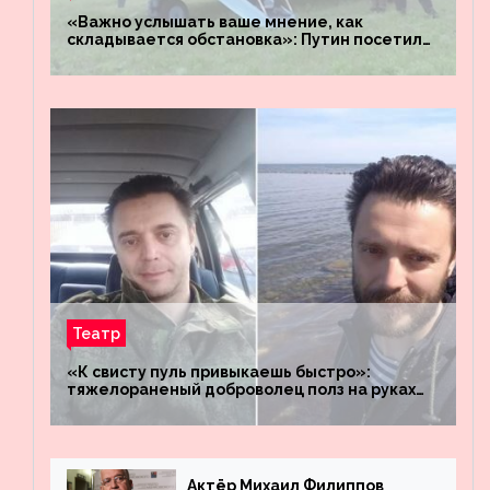
«Важно услышать ваше мнение, как
складывается обстановка»: Путин посетил
штабы российских войск «Днепр» и
«Восток»
Театр
«К свисту пуль привыкаешь быстро»:
тяжелораненый доброволец полз на руках
четыре километра через заминированное
поле
Актёр Михаил Филиппов