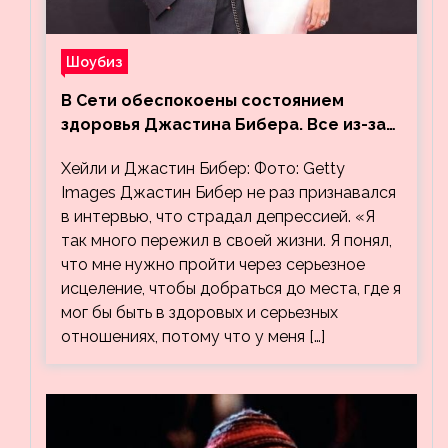
Шоубиз
В Сети обеспокоены состоянием
здоровья Джастина Бибера. Все из-за
видео, на котором его успокаивает
Хейли и Джастин Бибер: Фото: Getty
Хейли
Images Джастин Бибер не раз признавался
в интервью, что страдал депрессией. «Я
так много пережил в своей жизни. Я понял,
что мне нужно пройти через серьезное
исцеление, чтобы добраться до места, где я
мог бы быть в здоровых и серьезных
отношениях, потому что у меня […]