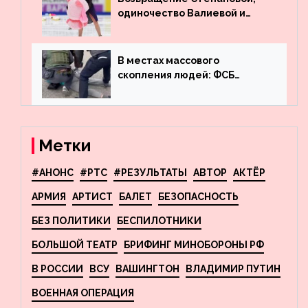
одиночество Валиевой и
визит детей к Костомарову:
что обсуждают в мире
фигурного катания
В местах массового
скопления людей: ФСБ
пресекла деятельность
террористов, планировавших
взрывы в Москве и
Новосибирске
Метки
#АНОНС
#РТС
#РЕЗУЛЬТАТЫ
АВТОР
АКТЁР
АРМИЯ
АРТИСТ
БАЛЕТ
БЕЗОПАСНОСТЬ
БЕЗ ПОЛИТИКИ
БЕСПИЛОТНИКИ
БОЛЬШОЙ ТЕАТР
БРИФИНГ МИНОБОРОНЫ РФ
В РОССИИ
ВСУ
ВАШИНГТОН
ВЛАДИМИР ПУТИН
ВОЕННАЯ ОПЕРАЦИЯ