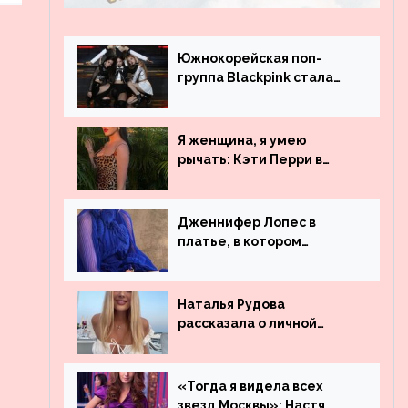
Южнокорейская поп-
группа Blackpink стала
рекордсменом по
просмотрам на YouTube.
Они обогнали даже
Я женщина, я умею
Джастина Бибера
рычать: Кэти Перри в
леопардовом платье
Дженнифер Лопес в
платье, в котором
невозможно остаться
незамеченной
Наталья Рудова
рассказала о личной
жизни
«Тогда я видела всех
звезд Москвы»: Настя