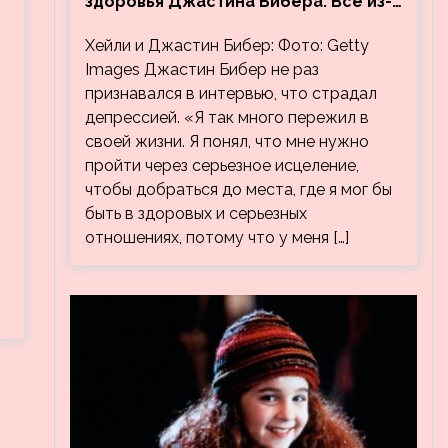
здоровья Джастина Бибера. Все из-
за видео, на котором его
Хейли и Джастин Бибер: Фото: Getty
успокаивает Хейли
Images Джастин Бибер не раз
признавался в интервью, что страдал
депрессией. «Я так много пережил в
своей жизни. Я понял, что мне нужно
пройти через серьезное исцеление,
чтобы добраться до места, где я мог бы
быть в здоровых и серьезных
отношениях, потому что у меня […]