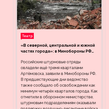
Театр
«В северной, центральной и южной
частях города»: в Минобороны РФ
заявили об освобождении ещё трёх
Российские штурмовые отряды
кварталов Артёмовска
овладели ещё тремя кварталами
Артёмовска, заявили в Минобороны РФ.
В предшествующие дни ведомство
также сообщало об освобождении как
минимум четырёх кварталов города. Как
отметили в оборонном министерстве,
штурмовым подразделениям оказывали
поддержку воздушно-десантные войска