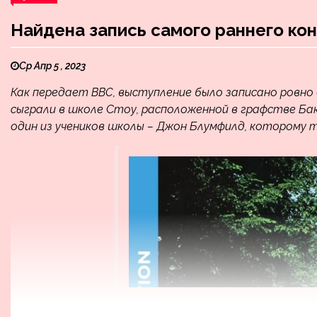
Найдена запись самого раннего кон
Ср Апр 5 , 2023
Как передает BBC, выступление было записано ровно 6
сыграли в школе Стоу, расположенной в графстве Баки
один из учеников школы – Джон Блумфилд, которому тог