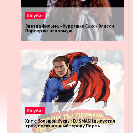
Шоубиз
Звезда фильма «Кудряшка Сью» Элисон
Портер вышла замуж
Шоубиз
Хит с большой буквы: DJ SMASH выпустил
трек, посвященный городу Пермь