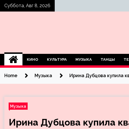
Skip
Суббота, Авг 8, 2026
to
content
КИНО
КУЛЬТУРА
МУЗЫКА
ТАНЦЫ
ТЕ
Home
Музыка
Ирина Дубцова купила к
Музыка
Ирина Дубцова купила кв