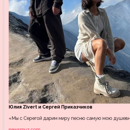
Юлия Zivert и Сергей Приказчиков
«Мы с Серегой дарим миру песню самую мою душевну
newsmuz.com