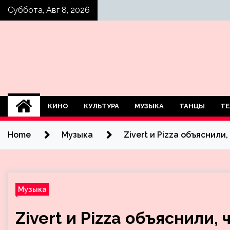
Skip
Суббота, Авг 8, 2026
to
content
КИНО
КУЛЬТУРА
МУЗЫКА
ТАНЦЫ
ТЕ
Home
Музыка
Zivert и Pizza объяснили
Музыка
Zivert и Pizza объяснили,