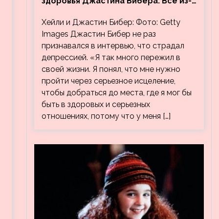
здоровья Джастина Бибера. Все из-
за видео, на котором его
Хейли и Джастин Бибер: Фото: Getty
успокаивает Хейли
Images Джастин Бибер не раз
признавался в интервью, что страдал
депрессией. «Я так много пережил в
своей жизни. Я понял, что мне нужно
пройти через серьезное исцеление,
чтобы добраться до места, где я мог бы
быть в здоровых и серьезных
отношениях, потому что у меня […]