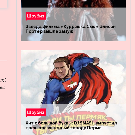
Шоубиз
Звезда фильма «Кудряшка Сью» Элисон
Портер вышла замуж
х”,
ны.
Шоубиз
Хит с большой буквы: DJ SMASH выпустил
трек, посвященный городу Пермь