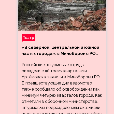
Театр
«В северной, центральной и южной
частях города»: в Минобороны РФ
заявили об освобождении ещё трёх
Российские штурмовые отряды
кварталов Артёмовска
овладели ещё тремя кварталами
Артёмовска, заявили в Минобороны РФ.
В предшествующие дни ведомство
также сообщало об освобождении как
минимум четырёх кварталов города. Как
отметили в оборонном министерстве,
штурмовым подразделениям оказывали
поддержку воздушно-десантные войска