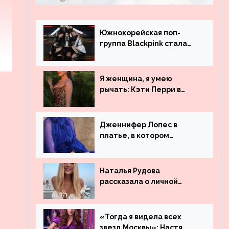
Южнокорейская поп-
группа Blackpink стала
рекордсменом по
просмотрам на YouTube.
Они обогнали даже
Я женщина, я умею
Джастина Бибера
рычать: Кэти Перри в
леопардовом платье
Дженнифер Лопес в
платье, в котором
невозможно остаться
незамеченной
Наталья Рудова
рассказала о личной
жизни
«Тогда я видела всех
звезд Москвы»: Настя