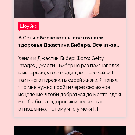
Шоубиз
В Сети обеспокоены состоянием
здоровья Джастина Бибера. Все из-за
видео, на котором его успокаивает
Хейли и Джастин Бибер: Фото: Getty
Хейли
Images Джастин Бибер не раз признавался
в интервью, что страдал депрессией. «Я
так много пережил в своей жизни. Я понял,
что мне нужно пройти через серьезное
исцеление, чтобы добраться до места, где я
мог бы быть в здоровых и серьезных
отношениях, потому что у меня […]