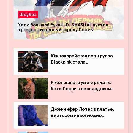
Шоубиз
Хит с большой буквы: DJ SMASH выпустил
трек, посвященный городу Пермь
Южнокорейская поп-группа
Blackpink стала
рекордсменом по
просмотрам на YouTube. Они
обогнали даже Джастина
Я женщина, я умею рычать:
Бибера
Кэти Перри в леопардовом
платье
Дженнифер Лопес в платье,
в котором невозможно
остаться незамеченной