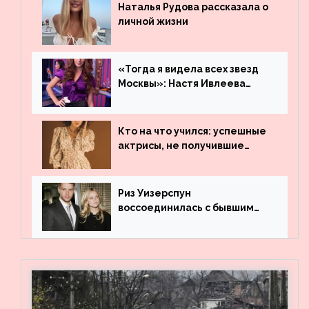
Наталья Рудова рассказала о
личной жизни
«Тогда я видела всех звезд
Москвы»: Настя Ивлеева
рассказала, где работала до
популярности и выложила
архивные фото
Кто на что учился: успешные
актрисы, не получившие
профильного образования
Риз Уизерспун
воссоединилась с бывшим
мужем на вечеринке