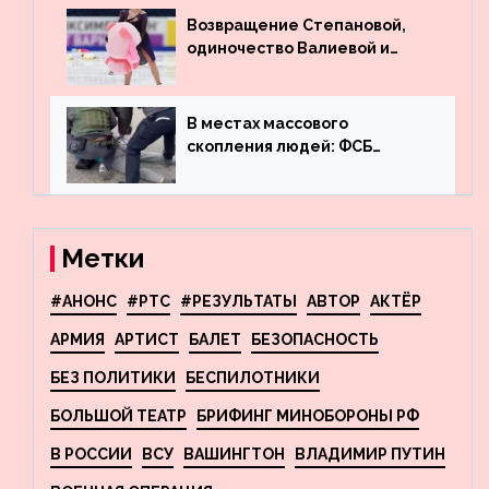
госдолга
Возвращение Степановой,
одиночество Валиевой и
визит детей к Костомарову:
что обсуждают в мире
фигурного катания
В местах массового
скопления людей: ФСБ
пресекла деятельность
террористов, планировавших
взрывы в Москве и
Новосибирске
Метки
#АНОНС
#РТС
#РЕЗУЛЬТАТЫ
АВТОР
АКТЁР
АРМИЯ
АРТИСТ
БАЛЕТ
БЕЗОПАСНОСТЬ
БЕЗ ПОЛИТИКИ
БЕСПИЛОТНИКИ
БОЛЬШОЙ ТЕАТР
БРИФИНГ МИНОБОРОНЫ РФ
В РОССИИ
ВСУ
ВАШИНГТОН
ВЛАДИМИР ПУТИН