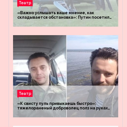
Театр
«Важно услышать ваше мнение, как
складывается обстановка»: Путин посетил
штабы российских войск «Днепр» и
«Восток»
Театр
«К свисту пуль привыкаешь быстро»:
тяжелораненый доброволец полз на руках
четыре километра через заминированное
поле