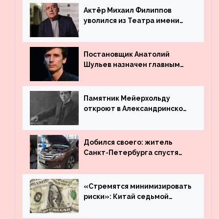
Актёр Михаил Филиппов
уволился из Театра имени
Маяковского
Постановщик Анатолий
Шульев назначен главным
режиссёром Театра имени
Вахтангова
Памятник Мейерхольду
откроют в Александринском
театре
Добился своего: житель
Санкт-Петербурга спустя
много лет вернул деньги за
угнанную в Казахстан
машину
«Стремятся минимизировать
риски»: Китай седьмой
месяц подряд выводит
деньги из американского