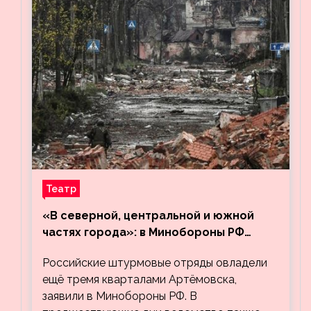
Театр
«В северной, центральной и южной
частях города»: в Минобороны РФ
заявили об освобождении ещё трёх
Российские штурмовые отряды овладели
кварталов Артёмовска
ещё тремя кварталами Артёмовска,
заявили в Минобороны РФ. В