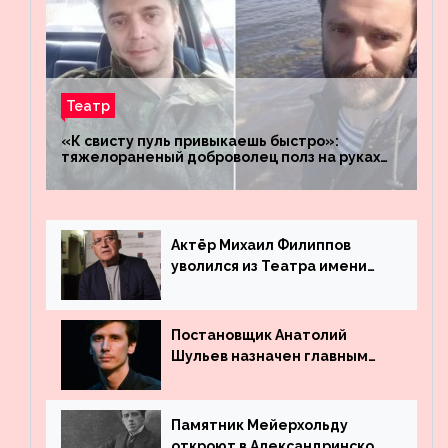
Театр
«К свисту пуль привыкаешь быстро»:
тяжелораненый доброволец полз на руках
четыре километра через заминированное
поле
Актёр Михаил Филиппов
уволился из Театра имени
Маяковского
Постановщик Анатолий
Шульев назначен главным
режиссёром Театра имени
Вахтангова
Памятник Мейерхольду
откроют в Александринском