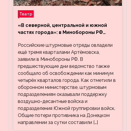
Театр
«В северной, центральной и южной
частях города»: в Минобороны РФ
заявили об освобождении ещё трёх
Российские штурмовые отряды овладели
кварталов Артёмовска
ещё тремя кварталами Артёмовска,
заявили в Минобороны РФ. В
предшествующие дни ведомство также
сообщало об освобождении как минимум
четырёх кварталов города. Как отметили в
оборонном министерстве, штурмовым
подразделениям оказывали поддержку
воздушно-десантные войска и
подразделения Южной группировки войск.
Общие потери противника на Донецком
направлении за сутки составили […]