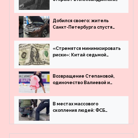
театре
Добился своего: житель
Санкт-Петербурга спустя
много лет вернул деньги за
угнанную в Казахстан
машину
«Стремятся минимизировать
риски»: Китай седьмой
месяц подряд выводит
деньги из американского
госдолга
Возвращение Степановой,
одиночество Валиевой и
визит детей к Костомарову:
что обсуждают в мире
фигурного катания
В местах массового
скопления людей: ФСБ
пресекла деятельность
террористов, планировавших
взрывы в Москве и
Новосибирске