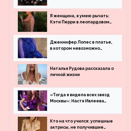
рекордсменом по
просмотрам на YouTube. Они
обогнали даже Джастина
Я женщина, я умею рычать:
Бибера
Кэти Перри в леопардовом
платье
Дженнифер Лопес в платье,
в котором невозможно
остаться незамеченной
Наталья Рудова рассказала о
личной жизни
«Тогда я видела всех звезд
Москвы»: Настя Ивлеева
рассказала, где работала до
популярности и выложила
архивные фото
Кто на что учился: успешные
актрисы, не получившие