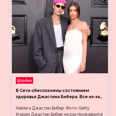
Шоубиз
В Сети обеспокоены состоянием
здоровья Джастина Бибера. Все из-за
видео, на котором его успокаивает
Хейли и Джастин Бибер: Фото: Getty
Хейли
Images Джастин Бибер не раз признавался