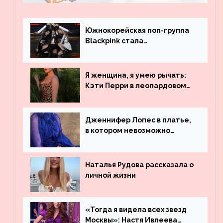
Южнокорейская поп-группа
Blackpink стала
рекордсменом по
просмотрам на YouTube. Они
обогнали даже Джастина
Я женщина, я умею рычать:
Бибера
Кэти Перри в леопардовом
платье
Дженнифер Лопес в платье,
в котором невозможно
остаться незамеченной
Наталья Рудова рассказала о
личной жизни
«Тогда я видела всех звезд
Москвы»: Настя Ивлеева