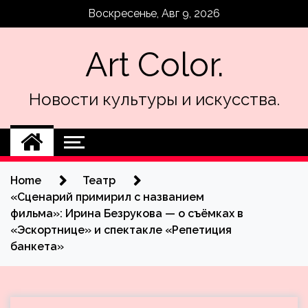
Skip
Воскресенье, Авг 9, 2026
to
content
Art Color.
Новости культуры и искусства.
Home
Театр
«Сценарий примирил с названием
фильма»: Ирина Безрукова — о съёмках в
«Эскортнице» и спектакле «Репетиция
банкета»