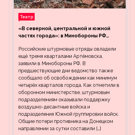
Театр
«В северной, центральной и южной
частях города»: в Минобороны РФ
заявили об освобождении ещё трёх
Российские штурмовые отряды овладели
кварталов Артёмовска
ещё тремя кварталами Артёмовска,
заявили в Минобороны РФ. В
предшествующие дни ведомство также
сообщало об освобождении как минимум
четырёх кварталов города. Как отметили в
оборонном министерстве, штурмовым
подразделениям оказывали поддержку
воздушно-десантные войска и
подразделения Южной группировки войск.
Общие потери противника на Донецком
направлении за сутки составили […]