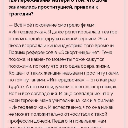
где переживания матери о том, что дочь
занималась проституцией, привели к
трагедии?
— Всё моё поколение смотрело фильм
«Интердевочка». Я даже репетировала в театре
роль молодой подруги главной героини. Эта
пьеса взорвала и киноиндустрию того времени.
Прямых референсов в «Эскортнице» нет. Тема
похожа, и какие-то моменты тоже кажутся
похожими, потому что это одна сфера жизни.
Когда-то таких женщин называли проститутками,
потом путанами. «Интердевочка» — это как раз
1990-е. А потом придумали слово «эскортница».
Вот и все совпадения. И ещё совпадение, что у
моей героини мама учительница, как и в фильме
«Интердевочка». И естественно, что она никак
не может положительно относиться к такой
профессии дочери. Педагоги прививали нам
нравственность, порядочность, честность,