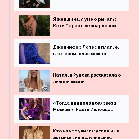
рекордсменом по
просмотрам на YouTube. Они
обогнали даже Джастина
Я женщина, я умею рычать:
Бибера
Кэти Перри в леопардовом
платье
Дженнифер Лопес в платье,
в котором невозможно
остаться незамеченной
Наталья Рудова рассказала о
личной жизни
«Тогда я видела всех звезд
Москвы»: Настя Ивлеева
рассказала, где работала до
популярности и выложила
архивные фото
Кто на что учился: успешные
актрисы, не получившие