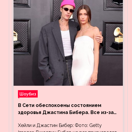
Шоубиз
В Сети обеспокоены состоянием
здоровья Джастина Бибера. Все из-за
видео, на котором его успокаивает
Хейли и Джастин Бибер: Фото: Getty
Хейли