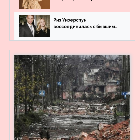
профильного образования
Риз Уизерспун
воссоединилась с бывшим
мужем на вечеринке