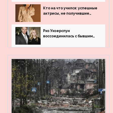
популярности и выложила
архивные фото
Кто на что учился: успешные
актрисы, не получившие
профильного образования
Риз Уизерспун
воссоединилась с бывшим
мужем на вечеринке