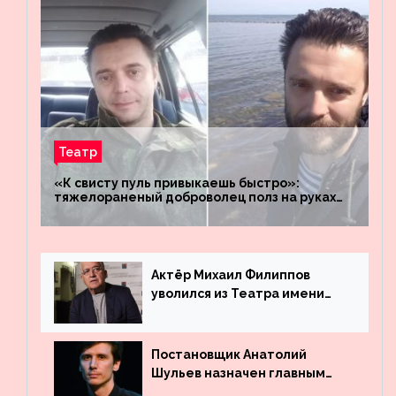
Театр
«К свисту пуль привыкаешь быстро»:
тяжелораненый доброволец полз на руках
четыре километра через заминированное
поле
Актёр Михаил Филиппов
уволился из Театра имени
Маяковского
Постановщик Анатолий
Шульев назначен главным
режиссёром Театра имени