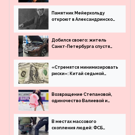
Вахтангова
Памятник Мейерхольду
откроют в Александринском
театре
Добился своего: житель
Санкт-Петербурга спустя
много лет вернул деньги за
угнанную в Казахстан
машину
«Стремятся минимизировать
риски»: Китай седьмой
месяц подряд выводит
деньги из американского
госдолга
Возвращение Степановой,
одиночество Валиевой и
визит детей к Костомарову:
что обсуждают в мире
фигурного катания
В местах массового
скопления людей: ФСБ
пресекла деятельность