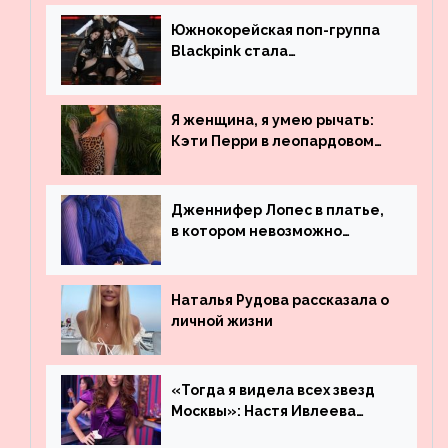
Южнокорейская поп-группа
Blackpink стала
рекордсменом по
просмотрам на YouTube. Они
обогнали даже Джастина
Я женщина, я умею рычать:
Бибера
Кэти Перри в леопардовом
платье
Дженнифер Лопес в платье,
в котором невозможно
остаться незамеченной
Наталья Рудова рассказала о
личной жизни
«Тогда я видела всех звезд
Москвы»: Настя Ивлеева
рассказала, где работала до