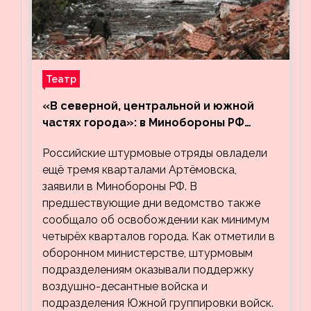
Театр
«В северной, центральной и южной
частях города»: в Минобороны РФ
заявили об освобождении ещё трёх
Российские штурмовые отряды овладели
кварталов Артёмовска
ещё тремя кварталами Артёмовска,
заявили в Минобороны РФ. В
предшествующие дни ведомство также
сообщало об освобождении как минимум
четырёх кварталов города. Как отметили в
оборонном министерстве, штурмовым
подразделениям оказывали поддержку
воздушно-десантные войска и
подразделения Южной группировки войск.