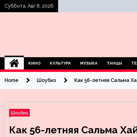
Skip
Суббота, Авг 8, 2026
to
content
КИНО
КУЛЬТУРА
МУЗЫКА
ТАНЦЫ
ТЕ
Home
Шоубиз
Как 56-летняя Сальма Х
Шоубиз
Как 56-летняя Сальма Ха