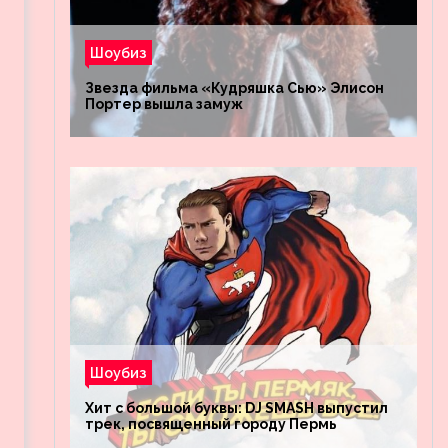
Шоубиз
Звезда фильма «Кудряшка Сью» Элисон
Портер вышла замуж
Шоубиз
Хит с большой буквы: DJ SMASH выпустил
трек, посвященный городу Пермь