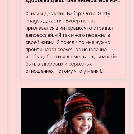
здоровья Джастина Бибера. Все из-
за видео, на котором его
Хейли и Джастин Бибер: Фото: Getty
успокаивает Хейли
Images Джастин Бибер не раз
признавался в интервью, что страдал
депрессией. «Я так много пережил в
своей жизни. Я понял, что мне нужно
пройти через серьезное исцеление,
чтобы добраться до места, где я мог бы
быть в здоровых и серьезных
отношениях, потому что у меня […]