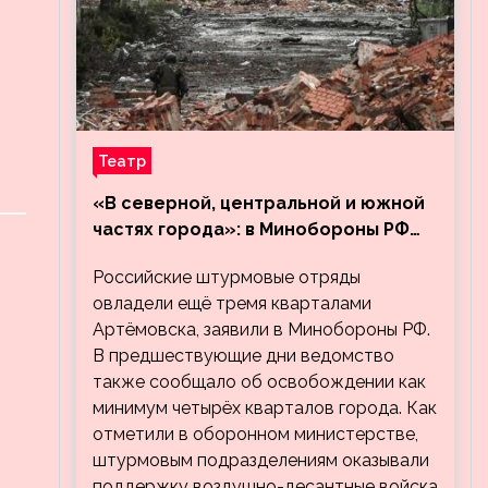
Театр
«В северной, центральной и южной
частях города»: в Минобороны РФ
заявили об освобождении ещё трёх
Российские штурмовые отряды
кварталов Артёмовска
овладели ещё тремя кварталами
Артёмовска, заявили в Минобороны РФ.
В предшествующие дни ведомство
также сообщало об освобождении как
минимум четырёх кварталов города. Как
отметили в оборонном министерстве,
штурмовым подразделениям оказывали
поддержку воздушно-десантные войска