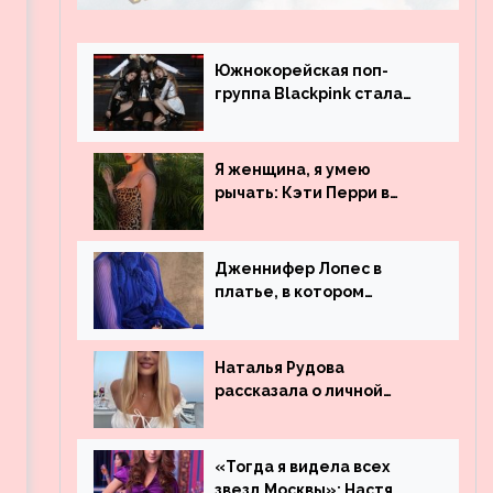
Южнокорейская поп-
группа Blackpink стала
рекордсменом по
просмотрам на YouTube.
Они обогнали даже
Я женщина, я умею
Джастина Бибера
рычать: Кэти Перри в
леопардовом платье
Дженнифер Лопес в
платье, в котором
невозможно остаться
незамеченной
Наталья Рудова
рассказала о личной
жизни
«Тогда я видела всех
звезд Москвы»: Настя