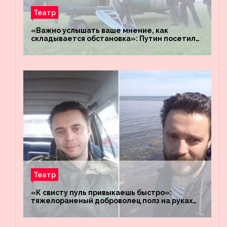
Театр
«Важно услышать ваше мнение, как
складывается обстановка»: Путин посетил
штабы российских войск «Днепр» и
«Восток»
Театр
«К свисту пуль привыкаешь быстро»:
тяжелораненый доброволец полз на руках
четыре километра через заминированное
поле