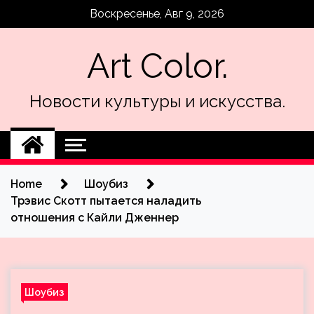
Skip
Воскресенье, Авг 9, 2026
to
content
Art Color.
Новости культуры и искусства.
Home
Шоубиз
Трэвис Скотт пытается наладить
отношения с Кайли Дженнер
Шоубиз