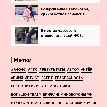
деньги из американского
госдолга
Возвращение Степановой,
одиночество Валиевой и
визит детей к Костомарову:
что обсуждают в мире
фигурного катания
В местах массового
скопления людей: ФСБ
пресекла деятельность
террористов, планировавших
взрывы в Москве и
Новосибирске
Метки
#АНОНС
#РТС
#РЕЗУЛЬТАТЫ
АВТОР
АКТЁР
АРМИЯ
АРТИСТ
БАЛЕТ
БЕЗОПАСНОСТЬ
БЕЗ ПОЛИТИКИ
БЕСПИЛОТНИКИ
БОЛЬШОЙ ТЕАТР
БРИФИНГ МИНОБОРОНЫ РФ
В РОССИИ
ВСУ
ВАШИНГТОН
ВЛАДИМИР ПУТИН