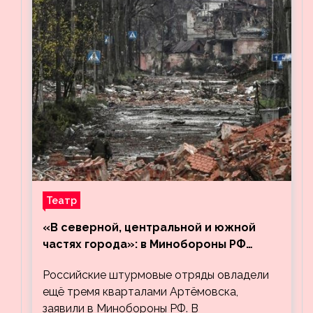
Театр
«В северной, центральной и южной
частях города»: в Минобороны РФ
заявили об освобождении ещё трёх
Российские штурмовые отряды овладели
кварталов Артёмовска
ещё тремя кварталами Артёмовска,
заявили в Минобороны РФ. В