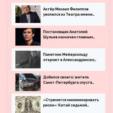
Актёр Михаил Филиппов
уволился из Театра имени
Маяковского
Постановщик Анатолий
Шульев назначен главным
режиссёром Театра имени
Вахтангова
Памятник Мейерхольду
откроют в Александринском
театре
Добился своего: житель
Санкт-Петербурга спустя
много лет вернул деньги за
угнанную в Казахстан
машину
«Стремятся минимизировать
риски»: Китай седьмой
месяц подряд выводит