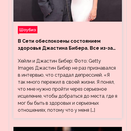
Шоубиз
В Сети обеспокоены состоянием
здоровья Джастина Бибера. Все из-за
видео, на котором его успокаивает
Хейли и Джастин Бибер: Фото: Getty
Хейли
Images Джастин Бибер не раз признавался
в интервью, что страдал депрессией. «Я
так много пережил в своей жизни. Я понял,
что мне нужно пройти через серьезное
исцеление, чтобы добраться до места, где я
мог бы быть в здоровых и серьезных
отношениях, потому что у меня […]