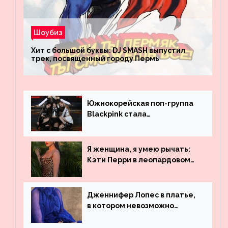
Шоубиз
Хит с большой буквы: DJ SMASH выпустил
трек, посвященный городу Пермь
Южнокорейская поп-группа
Blackpink стала
рекордсменом по
просмотрам на YouTube. Они
обогнали даже Джастина
Я женщина, я умею рычать:
Бибера
Кэти Перри в леопардовом
платье
Дженнифер Лопес в платье,
в котором невозможно
остаться незамеченной