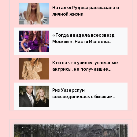
Наталья Рудова рассказала о
личной жизни
«Тогда я видела всех звезд
Москвы»: Настя Ивлеева
рассказала, где работала до
популярности и выложила
архивные фото
Кто на что учился: успешные
актрисы, не получившие
профильного образования
Риз Уизерспун
воссоединилась с бывшим
мужем на вечеринке