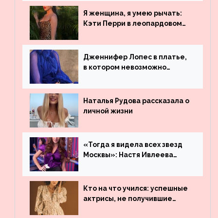
просмотрам на YouTube. Они
обогнали даже Джастина
Я женщина, я умею рычать:
Бибера
Кэти Перри в леопардовом
платье
Дженнифер Лопес в платье,
в котором невозможно
остаться незамеченной
Наталья Рудова рассказала о
личной жизни
«Тогда я видела всех звезд
Москвы»: Настя Ивлеева
рассказала, где работала до
популярности и выложила
архивные фото
Кто на что учился: успешные
актрисы, не получившие
профильного образования