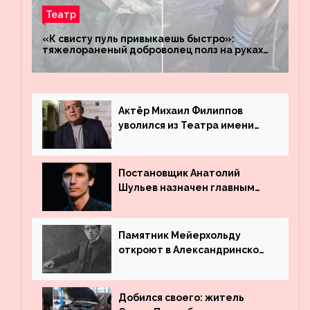
Театр
«К свисту пуль привыкаешь быстро»:
тяжелораненый доброволец полз на руках
четыре километра через заминированное
поле
Актёр Михаил Филиппов
уволился из Театра имени
Маяковского
Постановщик Анатолий
Шульев назначен главным
режиссёром Театра имени
Вахтангова
Памятник Мейерхольду
откроют в Александринском
театре
Добился своего: житель