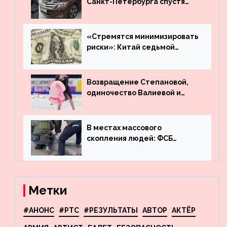
Санкт-Петербурга спустя
много лет вернул деньги за
угнанную в Казахстан
машину
«Стремятся минимизировать
риски»: Китай седьмой
месяц подряд выводит
деньги из американского
госдолга
Возвращение Степановой,
одиночество Валиевой и
визит детей к Костомарову:
что обсуждают в мире
фигурного катания
В местах массового
скопления людей: ФСБ
пресекла деятельность
террористов, планировавших
взрывы в Москве и
Новосибирске
Метки
#АНОНС
#РТС
#РЕЗУЛЬТАТЫ
АВТОР
АКТЁР