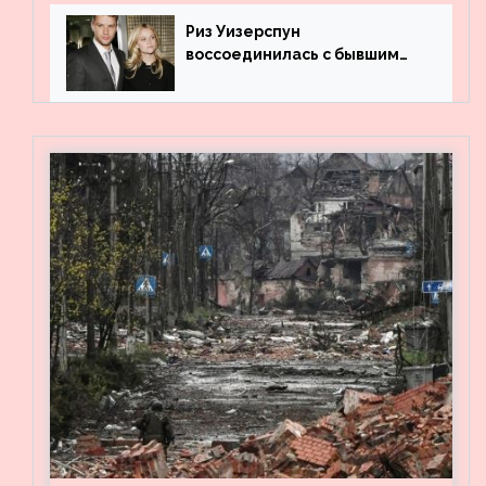
Риз Уизерспун
воссоединилась с бывшим
мужем на вечеринке