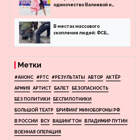
одиночество Валиевой и
визит детей к Костомарову:
что обсуждают в мире
фигурного катания
В местах массового
скопления людей: ФСБ
пресекла деятельность
террористов, планировавших
взрывы в Москве и
Новосибирске
Метки
#АНОНС
#РТС
#РЕЗУЛЬТАТЫ
АВТОР
АКТЁР
АРМИЯ
АРТИСТ
БАЛЕТ
БЕЗОПАСНОСТЬ
БЕЗ ПОЛИТИКИ
БЕСПИЛОТНИКИ
БОЛЬШОЙ ТЕАТР
БРИФИНГ МИНОБОРОНЫ РФ
В РОССИИ
ВСУ
ВАШИНГТОН
ВЛАДИМИР ПУТИН
ВОЕННАЯ ОПЕРАЦИЯ