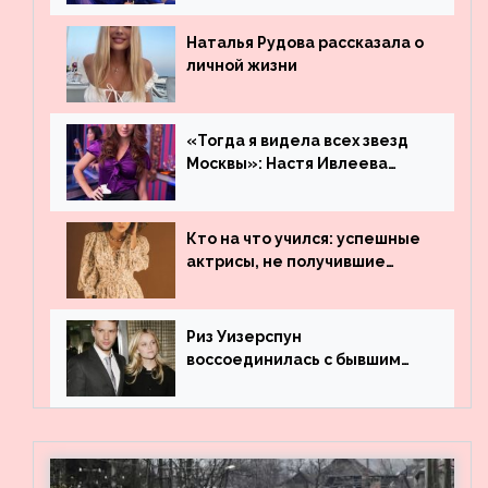
Наталья Рудова рассказала о
личной жизни
«Тогда я видела всех звезд
Москвы»: Настя Ивлеева
рассказала, где работала до
популярности и выложила
архивные фото
Кто на что учился: успешные
актрисы, не получившие
профильного образования
Риз Уизерспун
воссоединилась с бывшим
мужем на вечеринке