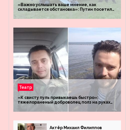
«Важно услышать ваше мнение, как
складывается обстановка»: Путин посетил
штабы российских войск «Днепр» и
«Восток»
Театр
«К свисту пуль привыкаешь быстро»:
тяжелораненый доброволец полз на руках
четыре километра через заминированное
поле
Актёр Михаил Филиппов