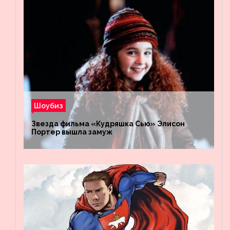
Шоубиз
Звезда фильма «Кудряшка Сью» Элисон
Портер вышла замуж