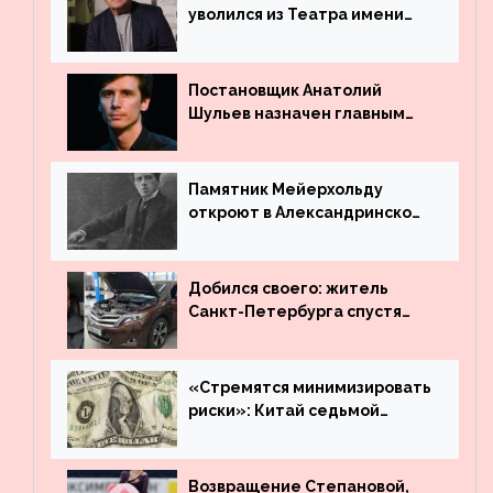
уволился из Театра имени
Маяковского
Постановщик Анатолий
Шульев назначен главным
режиссёром Театра имени
Вахтангова
Памятник Мейерхольду
откроют в Александринском
театре
Добился своего: житель
Санкт-Петербурга спустя
много лет вернул деньги за
угнанную в Казахстан
машину
«Стремятся минимизировать
риски»: Китай седьмой
месяц подряд выводит
деньги из американского
госдолга
Возвращение Степановой,