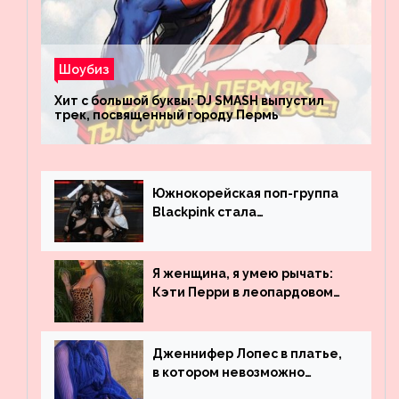
Шоубиз
Хит с большой буквы: DJ SMASH выпустил
трек, посвященный городу Пермь
Южнокорейская поп-группа
Blackpink стала
рекордсменом по
просмотрам на YouTube. Они
обогнали даже Джастина
Я женщина, я умею рычать:
Бибера
Кэти Перри в леопардовом
платье
Дженнифер Лопес в платье,
в котором невозможно
остаться незамеченной