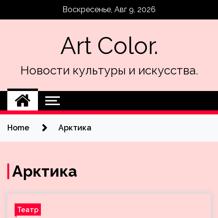
Skip
Воскресенье, Авг 9, 2026
to
content
Art Color.
Новости культуры и искусства.
Home
Арктика
Арктика
Театр