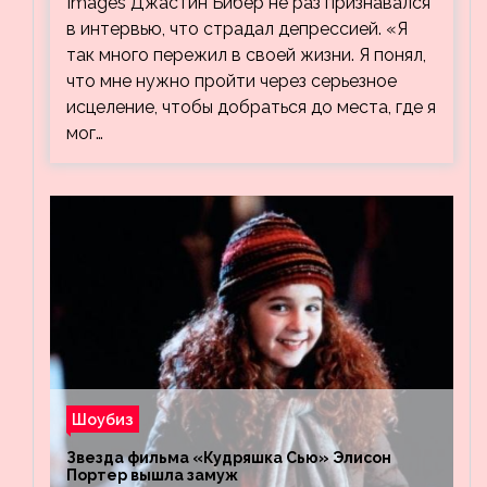
Images Джастин Бибер не раз признавался
в интервью, что страдал депрессией. «Я
так много пережил в своей жизни. Я понял,
что мне нужно пройти через серьезное
исцеление, чтобы добраться до места, где я
мог…
Шоубиз
Звезда фильма «Кудряшка Сью» Элисон
Портер вышла замуж