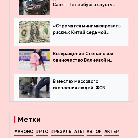
Санкт-Петербурга спустя
много лет вернул деньги за
угнанную в Казахстан
машину
«Стремятся минимизировать
риски»: Китай седьмой
месяц подряд выводит
деньги из американского
госдолга
Возвращение Степановой,
одиночество Валиевой и
визит детей к Костомарову:
что обсуждают в мире
фигурного катания
В местах массового
скопления людей: ФСБ
пресекла деятельность
террористов, планировавших
взрывы в Москве и
Новосибирске
Метки
#АНОНС
#РТС
#РЕЗУЛЬТАТЫ
АВТОР
АКТЁР