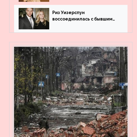
Риз Уизерспун
воссоединилась с бывшим
мужем на вечеринке