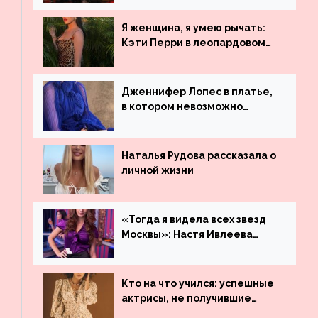
просмотрам на YouTube. Они
обогнали даже Джастина
Я женщина, я умею рычать:
Бибера
Кэти Перри в леопардовом
платье
Дженнифер Лопес в платье,
в котором невозможно
остаться незамеченной
Наталья Рудова рассказала о
личной жизни
«Тогда я видела всех звезд
Москвы»: Настя Ивлеева
рассказала, где работала до
популярности и выложила
архивные фото
Кто на что учился: успешные
актрисы, не получившие
профильного образования