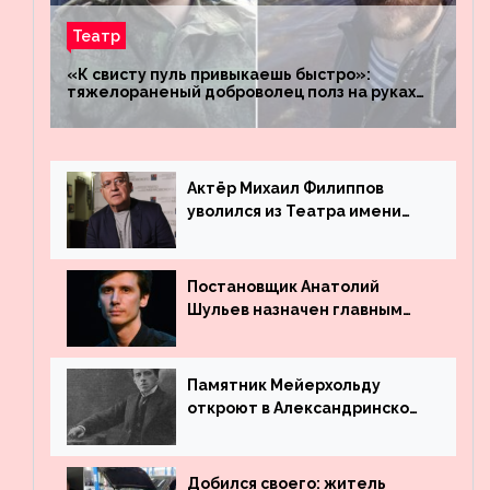
Театр
«К свисту пуль привыкаешь быстро»:
тяжелораненый доброволец полз на руках
четыре километра через заминированное
поле
Актёр Михаил Филиппов
уволился из Театра имени
Маяковского
Постановщик Анатолий
Шульев назначен главным
режиссёром Театра имени
Вахтангова
Памятник Мейерхольду
откроют в Александринском
театре
Добился своего: житель