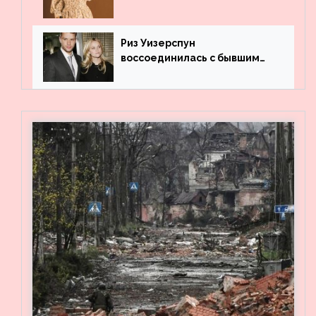
профильного образования
Риз Уизерспун
воссоединилась с бывшим
мужем на вечеринке