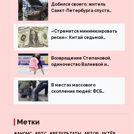
Добился своего: житель
Санкт-Петербурга спустя
много лет вернул деньги за
угнанную в Казахстан
машину
«Стремятся минимизировать
риски»: Китай седьмой
месяц подряд выводит
деньги из американского
госдолга
Возвращение Степановой,
одиночество Валиевой и
визит детей к Костомарову:
что обсуждают в мире
фигурного катания
В местах массового
скопления людей: ФСБ
пресекла деятельность
террористов, планировавших
взрывы в Москве и
Новосибирске
Метки
#АНОНС
#РТС
#РЕЗУЛЬТАТЫ
АВТОР
АКТЁР