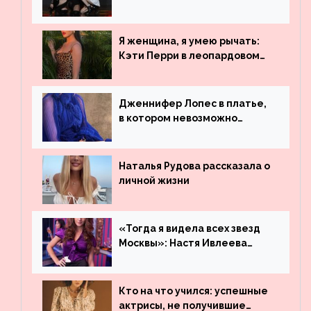
рекордсменом по
просмотрам на YouTube. Они
обогнали даже Джастина
Я женщина, я умею рычать:
Бибера
Кэти Перри в леопардовом
платье
Дженнифер Лопес в платье,
в котором невозможно
остаться незамеченной
Наталья Рудова рассказала о
личной жизни
«Тогда я видела всех звезд
Москвы»: Настя Ивлеева
рассказала, где работала до
популярности и выложила
архивные фото
Кто на что учился: успешные
актрисы, не получившие