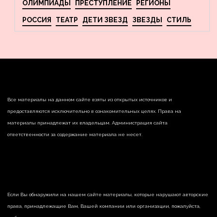
ОЛИМПИАДЫ
ПРЕСТУПЛЕНИЕ
РЕГИОНЫ
РОССИЯ
ТЕАТР
ДЕТИ ЗВЕЗД
ЗВЕЗДЫ
СТИЛЬ
Все материалы на данном сайте взяты из открытых источников и
предоставляются исключительно в ознакомительных целях. Права на
материалы принадлежат их владельцам. Администрация сайта
ответственности за содержание материала не несет.
Если Вы обнаружили на нашем сайте материалы, которые нарушают авторские
права, принадлежащие Вам, Вашей компании или организации, пожалуйста,