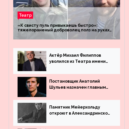
Театр
«К свисту пуль привыкаешь быстро»:
тяжелораненый доброволец полз на руках
четыре километра через заминированное
поле
Актёр Михаил Филиппов
уволился из Театра имени
Маяковского
Постановщик Анатолий
Шульев назначен главным
режиссёром Театра имени
Вахтангова
Памятник Мейерхольду
откроют в Александринском
театре