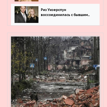
Риз Уизерспун
воссоединилась с бывшим
мужем на вечеринке