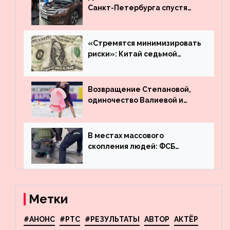
Санкт-Петербурга спустя
много лет вернул деньги за
угнанную в Казахстан
машину
«Стремятся минимизировать
риски»: Китай седьмой
месяц подряд выводит
деньги из американского
госдолга
Возвращение Степановой,
одиночество Валиевой и
визит детей к Костомарову:
что обсуждают в мире
фигурного катания
В местах массового
скопления людей: ФСБ
пресекла деятельность
террористов, планировавших
взрывы в Москве и
Новосибирске
Метки
#АНОНС
#РТС
#РЕЗУЛЬТАТЫ
АВТОР
АКТЁР