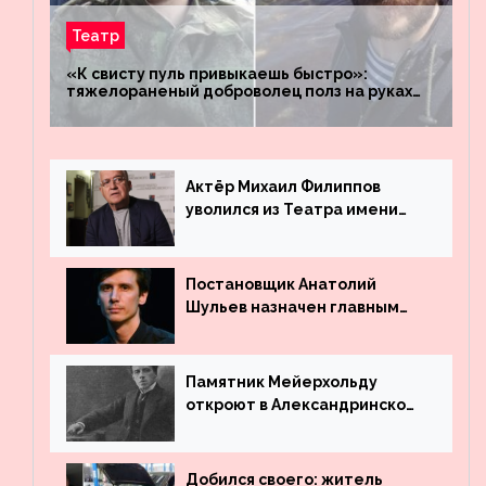
Театр
«К свисту пуль привыкаешь быстро»:
тяжелораненый доброволец полз на руках
четыре километра через заминированное
поле
Актёр Михаил Филиппов
уволился из Театра имени
Маяковского
Постановщик Анатолий
Шульев назначен главным
режиссёром Театра имени
Вахтангова
Памятник Мейерхольду
откроют в Александринском
театре
Добился своего: житель