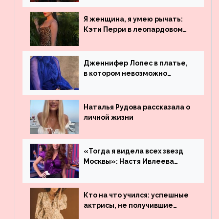
просмотрам на YouTube. Они
обогнали даже Джастина
Я женщина, я умею рычать:
Бибера
Кэти Перри в леопардовом
платье
Дженнифер Лопес в платье,
в котором невозможно
остаться незамеченной
Наталья Рудова рассказала о
личной жизни
«Тогда я видела всех звезд
Москвы»: Настя Ивлеева
рассказала, где работала до
популярности и выложила
архивные фото
Кто на что учился: успешные
актрисы, не получившие
профильного образования