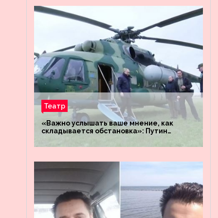
Театр
«Важно услышать ваше мнение, как
складывается обстановка»: Путин
посетил штабы российских войск
«Днепр» и «Восток»