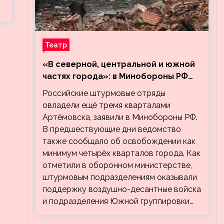
Театр
«В северной, центральной и южной
частях города»: в Минобороны РФ
заявили об освобождении ещё трёх
Российские штурмовые отряды
кварталов Артёмовска
овладели ещё тремя кварталами
Артёмовска, заявили в Минобороны РФ.
В предшествующие дни ведомство
также сообщало об освобождении как
минимум четырёх кварталов города. Как
отметили в оборонном министерстве,
штурмовым подразделениям оказывали
поддержку воздушно-десантные войска
и подразделения Южной группировки…