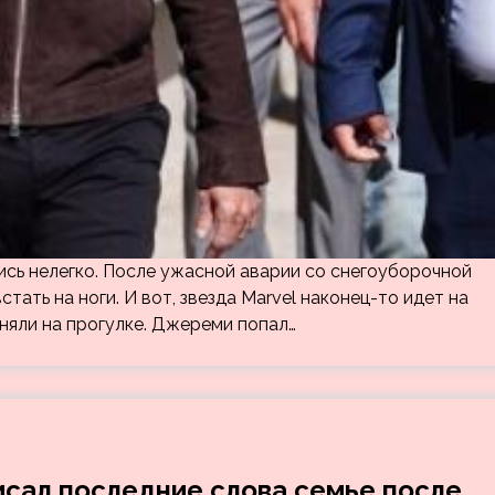
сь нелегко. После ужасной аварии со снегоуборочной
тать на ноги. И вот, звезда Marvel наконец-то идет на
сняли на прогулке. Джереми попал…
сал последние слова семье после