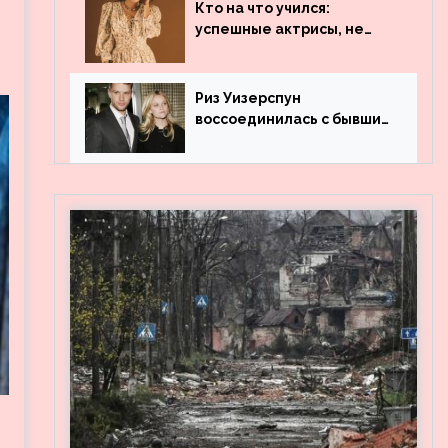
популярности и выложила
Кто на что учился:
архивные фото
успешные актрисы, не
получившие профильного
образования
Риз Уизерспун
воссоединилась с бывшим
мужем на вечеринке