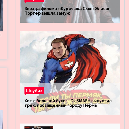
Звезда фильма «Кудряшка Сью» Элисон
Портер вышла замуж
.
Шоубиз
Хит с большой буквы: DJ SMASH выпустил
трек, посвященный городу Пермь