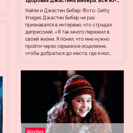
здоровья Джастина Бибера. Все из-
за видео, на котором его
Хейли и Джастин Бибер: Фото: Getty
успокаивает Хейли
Images Джастин Бибер не раз
признавался в интервью, что страдал
депрессией. «Я так много пережил в
своей жизни. Я понял, что мне нужно
пройти через серьезное исцеление,
чтобы добраться до места, где я мог…
Шоубиз