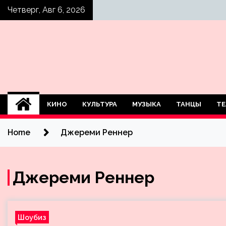
Skip
Четверг, Авг 6, 2026
to
content
КИНО
КУЛЬТУРА
МУЗЫКА
ТАНЦЫ
ТЕ
Home
Джереми Реннер
Джереми Реннер
Шоубиз