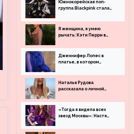
Южнокорейская поп-
группа Blackpink стала
рекордсменом по
просмотрам на YouTube.
Они обогнали даже
Я женщина, я умею
Джастина Бибера
рычать: Кэти Перри в
леопардовом платье
Дженнифер Лопес в
платье, в котором
невозможно остаться
незамеченной
Наталья Рудова
рассказала о личной
жизни
«Тогда я видела всех
звезд Москвы»: Настя
Ивлеева рассказала, где
работала до