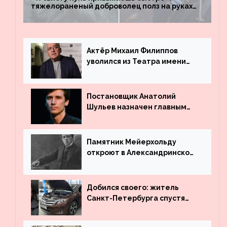
тяжелораненый доброволец полз на руках
четыре километра через заминированное
поле
Актёр Михаил Филиппов
уволился из Театра имени
Маяковского
Постановщик Анатолий
Шульев назначен главным
режиссёром Театра имени
Вахтангова
Памятник Мейерхольду
откроют в Александринском
театре
Добился своего: житель
Санкт-Петербурга спустя
много лет вернул деньги за
угнанную в Казахстан