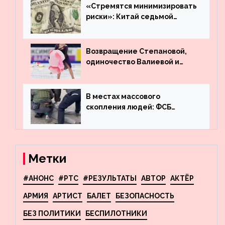
машину
«Стремятся минимизировать
риски»: Китай седьмой
месяц подряд выводит
деньги из американского
госдолга
Возвращение Степановой,
одиночество Валиевой и
визит детей к Костомарову:
что обсуждают в мире
фигурного катания
В местах массового
скопления людей: ФСБ
пресекла деятельность
террористов, планировавших
взрывы в Москве и
Новосибирске
Метки
#АНОНС
#РТС
#РЕЗУЛЬТАТЫ
АВТОР
АКТЁР
АРМИЯ
АРТИСТ
БАЛЕТ
БЕЗОПАСНОСТЬ
БЕЗ ПОЛИТИКИ
БЕСПИЛОТНИКИ