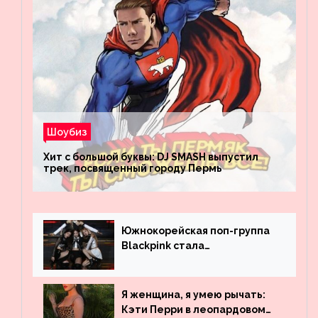
Шоубиз
Хит с большой буквы: DJ SMASH выпустил
трек, посвященный городу Пермь
Южнокорейская поп-группа
Blackpink стала
рекордсменом по
просмотрам на YouTube. Они
обогнали даже Джастина
Я женщина, я умею рычать:
Бибера
Кэти Перри в леопардовом