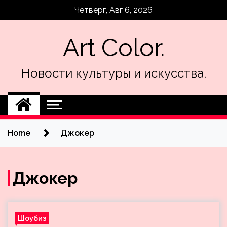
Skip
Четверг, Авг 6, 2026
to
content
Art Color.
Новости культуры и искусства.
Home
Джокер
Джокер
Шоубиз