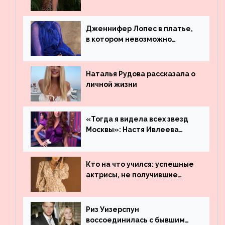
платье
Дженнифер Лопес в платье,
в котором невозможно
остаться незамеченной
Наталья Рудова рассказала о
личной жизни
«Тогда я видела всех звезд
Москвы»: Настя Ивлеева
рассказала, где работала до
популярности и выложила
архивные фото
Кто на что учился: успешные
актрисы, не получившие
профильного образования
Риз Уизерспун
воссоединилась с бывшим