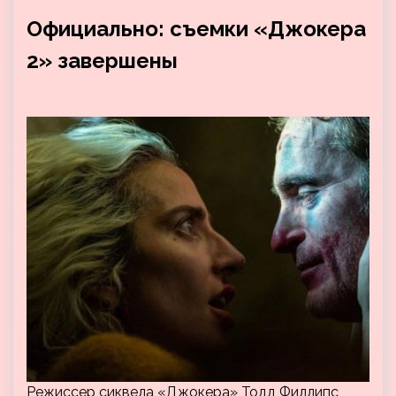
Официально: съемки «Джокера
2» завершены
Режиссер сиквела «Джокера» Тодд Филлипс