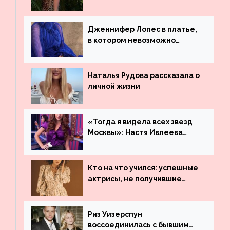
платье
Дженнифер Лопес в платье,
в котором невозможно
остаться незамеченной
Наталья Рудова рассказала о
личной жизни
«Тогда я видела всех звезд
Москвы»: Настя Ивлеева
рассказала, где работала до
популярности и выложила
архивные фото
Кто на что учился: успешные
актрисы, не получившие
профильного образования
Риз Уизерспун
воссоединилась с бывшим