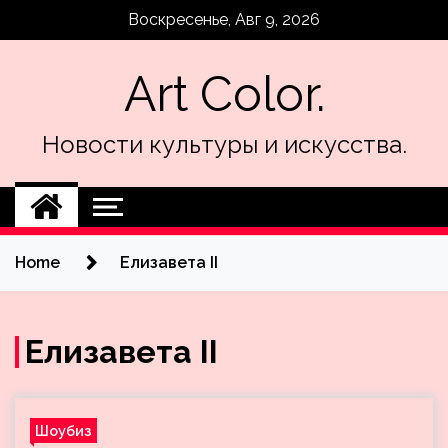
Skip
Воскресенье, Авг 9, 2026
to
content
Art Color.
Новости культуры и искусства.
Home
Елизавета II
Елизавета II
Шоубиз