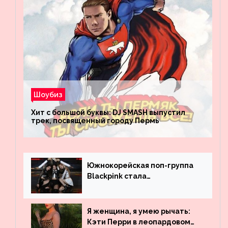
Шоубиз
Хит с большой буквы: DJ SMASH выпустил
трек, посвященный городу Пермь
Южнокорейская поп-группа
Blackpink стала
рекордсменом по
просмотрам на YouTube. Они
обогнали даже Джастина
Я женщина, я умею рычать:
Бибера
Кэти Перри в леопардовом