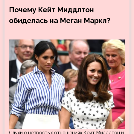
Почему Кейт Миддлтон
обиделась на Меган Маркл?
Слухи о непростых отношениях Кейт Миддлтон и