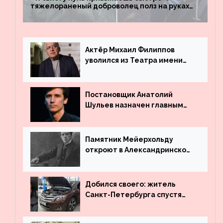
тяжелораненый доброволец полз на руках
четыре километра через заминированное
поле
Актёр Михаил Филиппов
уволился из Театра имени
Маяковского
Постановщик Анатолий
Шульев назначен главным
режиссёром Театра имени
Вахтангова
Памятник Мейерхольду
откроют в Александринском
театре
Добился своего: житель
Санкт-Петербурга спустя
много лет вернул деньги за
угнанную в Казахстан