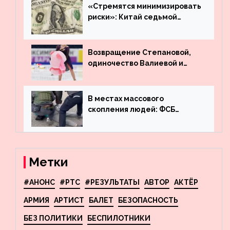
машину
«Стремятся минимизировать
риски»: Китай седьмой
месяц подряд выводит
деньги из американского
госдолга
Возвращение Степановой,
одиночество Валиевой и
визит детей к Костомарову:
что обсуждают в мире
фигурного катания
В местах массового
скопления людей: ФСБ
пресекла деятельность
террористов, планировавших
взрывы в Москве и
Новосибирске
Метки
#АНОНС
#РТС
#РЕЗУЛЬТАТЫ
АВТОР
АКТЁР
АРМИЯ
АРТИСТ
БАЛЕТ
БЕЗОПАСНОСТЬ
БЕЗ ПОЛИТИКИ
БЕСПИЛОТНИКИ