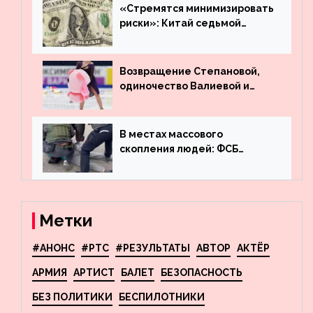
машину
«Стремятся минимизировать
риски»: Китай седьмой
месяц подряд выводит
деньги из американского
госдолга
Возвращение Степановой,
одиночество Валиевой и
визит детей к Костомарову:
что обсуждают в мире
фигурного катания
В местах массового
скопления людей: ФСБ
пресекла деятельность
террористов, планировавших
взрывы в Москве и
Новосибирске
Метки
#АНОНС
#РТС
#РЕЗУЛЬТАТЫ
АВТОР
АКТЁР
АРМИЯ
АРТИСТ
БАЛЕТ
БЕЗОПАСНОСТЬ
БЕЗ ПОЛИТИКИ
БЕСПИЛОТНИКИ