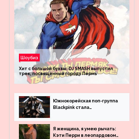
Шоубиз
Хит с большой буквы: DJ SMASH выпустил
трек, посвященный городу Пермь
Южнокорейская поп-группа
Blackpink стала
рекордсменом по
просмотрам на YouTube. Они
обогнали даже Джастина
Я женщина, я умею рычать:
Бибера
Кэти Перри в леопардовом