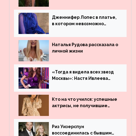
платье
Дженнифер Лопес в платье,
в котором невозможно
остаться незамеченной
Наталья Рудова рассказала о
личной жизни
«Тогда я видела всех звезд
Москвы»: Настя Ивлеева
рассказала, где работала до
популярности и выложила
архивные фото
Кто на что учился: успешные
актрисы, не получившие
профильного образования
Риз Уизерспун
воссоединилась с бывшим