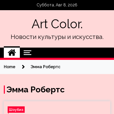
Skip
Суббота, Авг 8, 2026
to
content
Art Color.
Новости культуры и искусства.
Home
Эмма Робертс
Эмма Робертс
Шоубиз