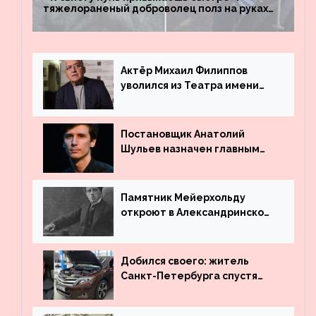
тяжелораненый доброволец полз на руках
четыре километра через заминированное
поле
Актёр Михаил Филиппов
уволился из Театра имени
Маяковского
Постановщик Анатолий
Шульев назначен главным
режиссёром Театра имени
Вахтангова
Памятник Мейерхольду
откроют в Александринском
театре
Добился своего: житель
Санкт-Петербурга спустя
много лет вернул деньги за
угнанную в Казахстан