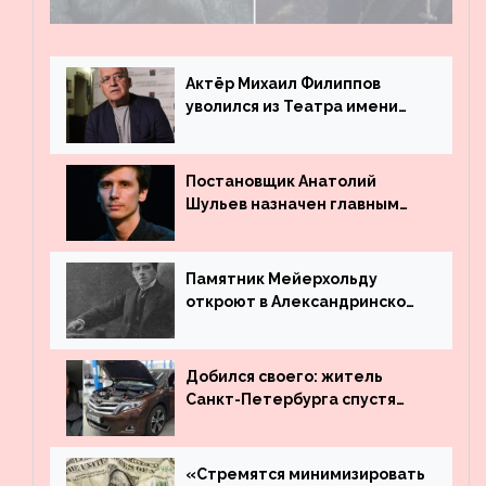
четыре километра через заминированное
поле
Актёр Михаил Филиппов
уволился из Театра имени
Маяковского
Постановщик Анатолий
Шульев назначен главным
режиссёром Театра имени
Вахтангова
Памятник Мейерхольду
откроют в Александринском
театре
Добился своего: житель
Санкт-Петербурга спустя
много лет вернул деньги за
угнанную в Казахстан
машину
«Стремятся минимизировать