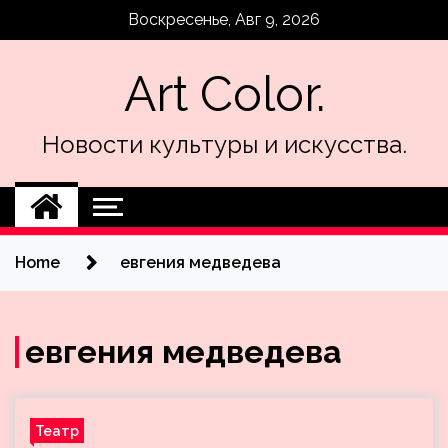
Skip
Воскресенье, Авг 9, 2026
to
content
Art Color.
Новости культуры и искусства.
Home
евгения медведева
евгения медведева
Театр