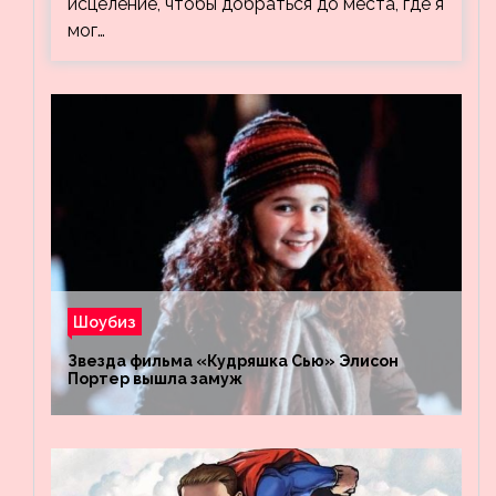
исцеление, чтобы добраться до места, где я
мог…
Шоубиз
Звезда фильма «Кудряшка Сью» Элисон
Портер вышла замуж