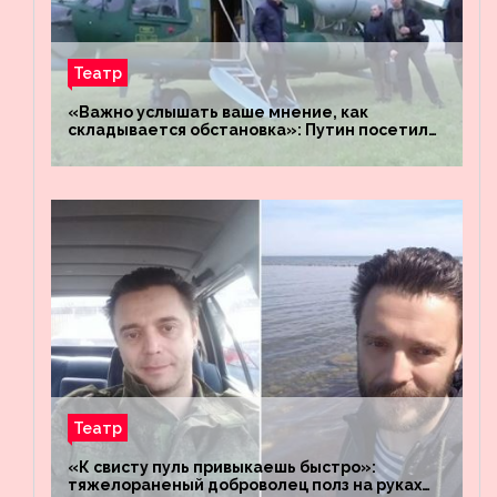
Театр
«Важно услышать ваше мнение, как
складывается обстановка»: Путин посетил
штабы российских войск «Днепр» и
«Восток»
Театр
«К свисту пуль привыкаешь быстро»:
тяжелораненый доброволец полз на руках