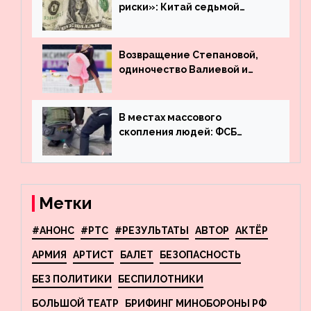
риски»: Китай седьмой
месяц подряд выводит
деньги из американского
госдолга
Возвращение Степановой,
одиночество Валиевой и
визит детей к Костомарову:
что обсуждают в мире
фигурного катания
В местах массового
скопления людей: ФСБ
пресекла деятельность
террористов, планировавших
взрывы в Москве и
Новосибирске
Метки
#АНОНС
#РТС
#РЕЗУЛЬТАТЫ
АВТОР
АКТЁР
АРМИЯ
АРТИСТ
БАЛЕТ
БЕЗОПАСНОСТЬ
БЕЗ ПОЛИТИКИ
БЕСПИЛОТНИКИ
БОЛЬШОЙ ТЕАТР
БРИФИНГ МИНОБОРОНЫ РФ