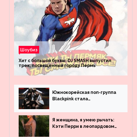
Шоубиз
Хит с большой буквы: DJ SMASH выпустил
трек, посвященный городу Пермь
Южнокорейская поп-группа
Blackpink стала
рекордсменом по
просмотрам на YouTube. Они
обогнали даже Джастина
Я женщина, я умею рычать:
Бибера
Кэти Перри в леопардовом
платье