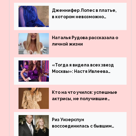
Дженнифер Лопес в платье,
в котором невозможно
остаться незамеченной
Наталья Рудова рассказала о
личной жизни
«Тогда я видела всех звезд
Москвы»: Настя Ивлеева
рассказала, где работала до
популярности и выложила
архивные фото
Кто на что учился: успешные
актрисы, не получившие
профильного образования
Риз Уизерспун
воссоединилась с бывшим
мужем на вечеринке