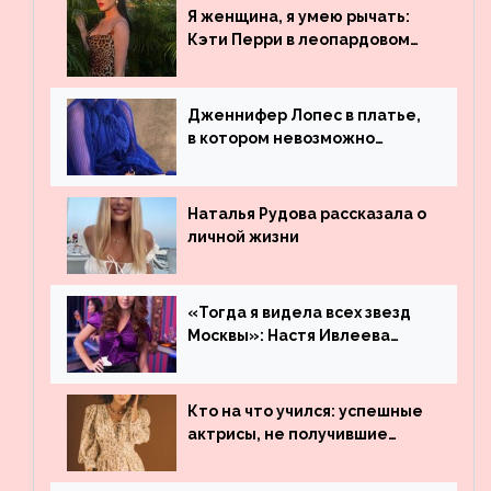
обогнали даже Джастина
Я женщина, я умею рычать:
Бибера
Кэти Перри в леопардовом
платье
Дженнифер Лопес в платье,
в котором невозможно
остаться незамеченной
Наталья Рудова рассказала о
личной жизни
«Тогда я видела всех звезд
Москвы»: Настя Ивлеева
рассказала, где работала до
популярности и выложила
архивные фото
Кто на что учился: успешные
актрисы, не получившие
профильного образования