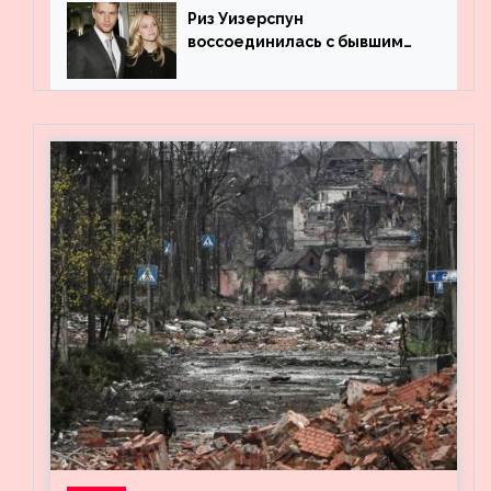
Риз Уизерспун
воссоединилась с бывшим
мужем на вечеринке