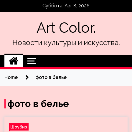
Skip
Суббота, Авг 8, 2026
to
content
Art Color.
Новости культуры и искусства.
Home
фото в белье
фото в белье
Шоубиз