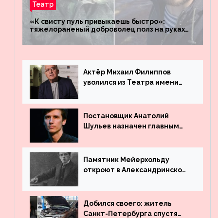
Театр
«К свисту пуль привыкаешь быстро»:
тяжелораненый доброволец полз на руках
четыре километра через заминированное
поле
Актёр Михаил Филиппов
уволился из Театра имени
Маяковского
Постановщик Анатолий
Шульев назначен главным
режиссёром Театра имени
Вахтангова
Памятник Мейерхольду
откроют в Александринском
театре
Добился своего: житель
Санкт-Петербурга спустя