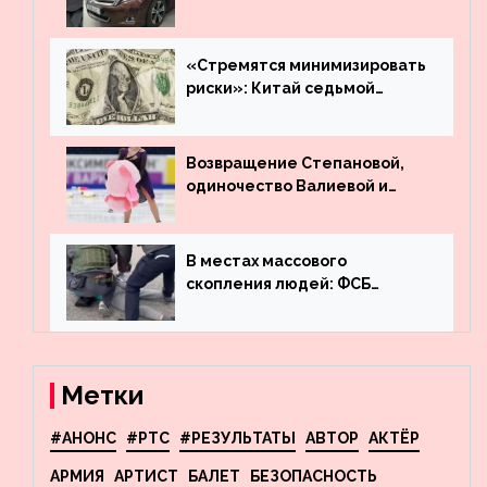
много лет вернул деньги за
угнанную в Казахстан
машину
«Стремятся минимизировать
риски»: Китай седьмой
месяц подряд выводит
деньги из американского
госдолга
Возвращение Степановой,
одиночество Валиевой и
визит детей к Костомарову:
что обсуждают в мире
фигурного катания
В местах массового
скопления людей: ФСБ
пресекла деятельность
террористов, планировавших
взрывы в Москве и
Новосибирске
Метки
#АНОНС
#РТС
#РЕЗУЛЬТАТЫ
АВТОР
АКТЁР
АРМИЯ
АРТИСТ
БАЛЕТ
БЕЗОПАСНОСТЬ