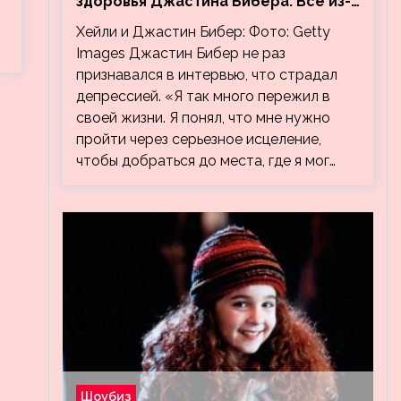
здоровья Джастина Бибера. Все из-
за видео, на котором его
Хейли и Джастин Бибер: Фото: Getty
успокаивает Хейли
Images Джастин Бибер не раз
признавался в интервью, что страдал
депрессией. «Я так много пережил в
своей жизни. Я понял, что мне нужно
пройти через серьезное исцеление,
чтобы добраться до места, где я мог…
Шоубиз