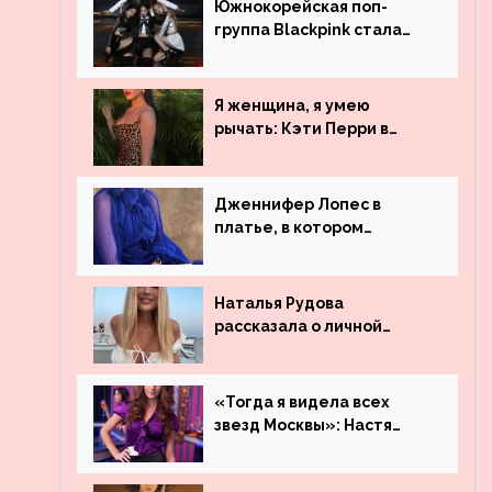
Южнокорейская поп-
группа Blackpink стала
рекордсменом по
просмотрам на YouTube.
Они обогнали даже
Я женщина, я умею
Джастина Бибера
рычать: Кэти Перри в
леопардовом платье
Дженнифер Лопес в
платье, в котором
невозможно остаться
незамеченной
Наталья Рудова
рассказала о личной
жизни
«Тогда я видела всех
звезд Москвы»: Настя
Ивлеева рассказала, где
работала до