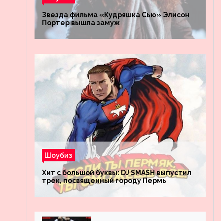
Звезда фильма «Кудряшка Сью» Элисон
Портер вышла замуж
Шоубиз
Хит с большой буквы: DJ SMASH выпустил
трек, посвященный городу Пермь