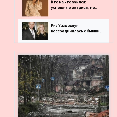
популярности и выложила
Кто на что учился:
архивные фото
успешные актрисы, не
получившие профильного
образования
Риз Уизерспун
воссоединилась с бывшим
мужем на вечеринке