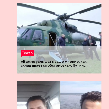
Театр
«Важно услышать ваше мнение, как
складывается обстановка»: Путин
посетил штабы российских войск
«Днепр» и «Восток»