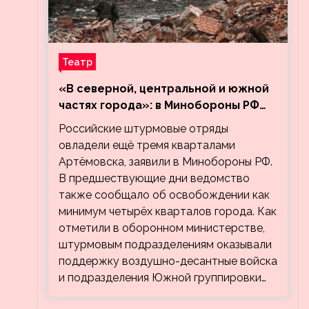
Театр
«В северной, центральной и южной
частях города»: в Минобороны РФ
заявили об освобождении ещё трёх
Российские штурмовые отряды
кварталов Артёмовска
овладели ещё тремя кварталами
Артёмовска, заявили в Минобороны РФ.
В предшествующие дни ведомство
также сообщало об освобождении как
минимум четырёх кварталов города. Как
отметили в оборонном министерстве,
штурмовым подразделениям оказывали
поддержку воздушно-десантные войска
и подразделения Южной группировки…