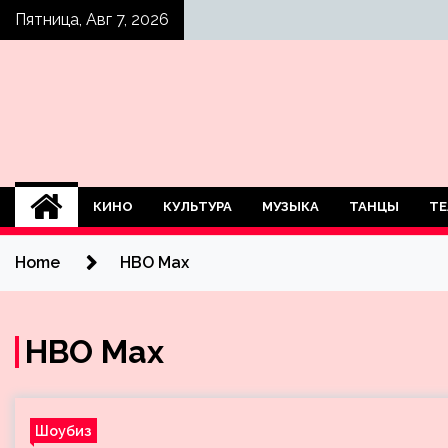
Skip
Пятница, Авг 7, 2026
to
content
КИНО
КУЛЬТУРА
МУЗЫКА
ТАНЦЫ
ТЕ
Home
HBO Max
HBO Max
Шоубиз