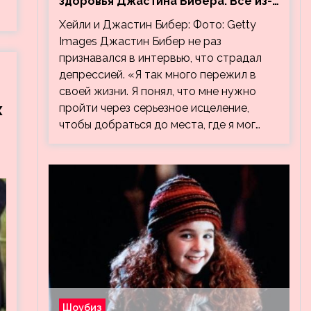
здоровья Джастина Бибера. Все из-
за видео, на котором его
Хейли и Джастин Бибер: Фото: Getty
успокаивает Хейли
Images Джастин Бибер не раз
признавался в интервью, что страдал
депрессией. «Я так много пережил в
своей жизни. Я понял, что мне нужно
х
пройти через серьезное исцеление,
чтобы добраться до места, где я мог…
Шоубиз