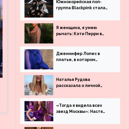
Южнокорейская поп-
группа Blackpink стала
рекордсменом по
просмотрам на YouTube.
Они обогнали даже
Я женщина, я умею
Джастина Бибера
рычать: Кэти Перри в
леопардовом платье
Дженнифер Лопес в
платье, в котором
невозможно остаться
незамеченной
Наталья Рудова
рассказала о личной
жизни
«Тогда я видела всех
звезд Москвы»: Настя
Ивлеева рассказала, где
работала до