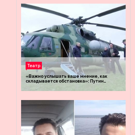
Театр
«Важно услышать ваше мнение, как
складывается обстановка»: Путин
посетил штабы российских войск
«Днепр» и «Восток»