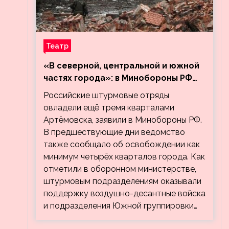
Театр
«В северной, центральной и южной
частях города»: в Минобороны РФ
заявили об освобождении ещё трёх
Российские штурмовые отряды
кварталов Артёмовска
овладели ещё тремя кварталами
Артёмовска, заявили в Минобороны РФ.
В предшествующие дни ведомство
также сообщало об освобождении как
минимум четырёх кварталов города. Как
отметили в оборонном министерстве,
штурмовым подразделениям оказывали
поддержку воздушно-десантные войска
и подразделения Южной группировки…