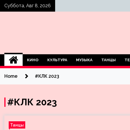
Skip
Суббота, Авг 8, 2026
to
content
КИНО
КУЛЬТУРА
МУЗЫКА
ТАНЦЫ
ТЕ
Home
#КЛК 2023
#КЛК 2023
Танцы