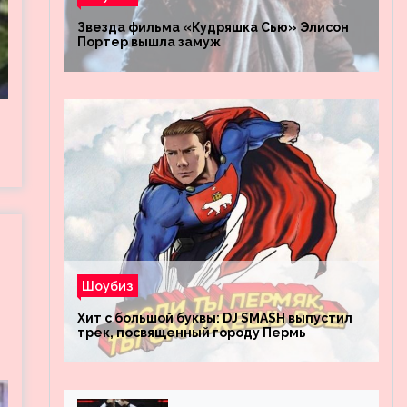
Звезда фильма «Кудряшка Сью» Элисон
Портер вышла замуж
Шоубиз
Хит с большой буквы: DJ SMASH выпустил
трек, посвященный городу Пермь