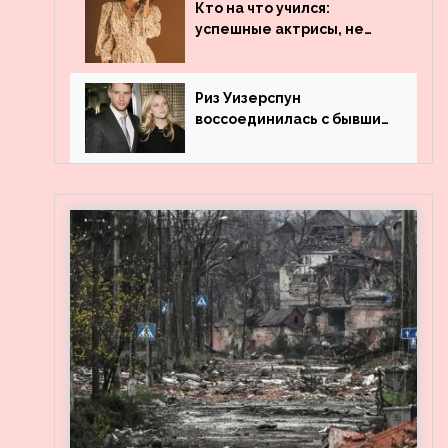
популярности и выложила
Кто на что учился:
архивные фото
успешные актрисы, не
получившие профильного
образования
Риз Уизерспун
воссоединилась с бывшим
мужем на вечеринке