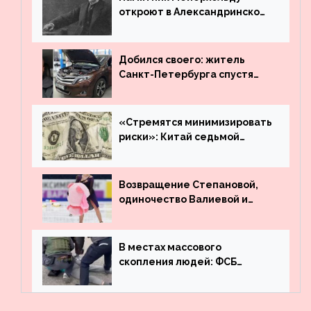
откроют в Александринском
театре
Добился своего: житель
Санкт-Петербурга спустя
много лет вернул деньги за
угнанную в Казахстан
машину
«Стремятся минимизировать
риски»: Китай седьмой
месяц подряд выводит
деньги из американского
госдолга
Возвращение Степановой,
одиночество Валиевой и
визит детей к Костомарову:
что обсуждают в мире
фигурного катания
В местах массового
скопления людей: ФСБ
пресекла деятельность
террористов, планировавших
взрывы в Москве и