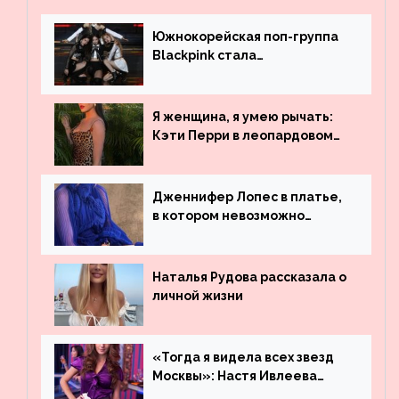
Южнокорейская поп-группа
Blackpink стала
рекордсменом по
просмотрам на YouTube. Они
обогнали даже Джастина
Я женщина, я умею рычать:
Бибера
Кэти Перри в леопардовом
платье
Дженнифер Лопес в платье,
в котором невозможно
остаться незамеченной
Наталья Рудова рассказала о
личной жизни
«Тогда я видела всех звезд
Москвы»: Настя Ивлеева
рассказала, где работала до