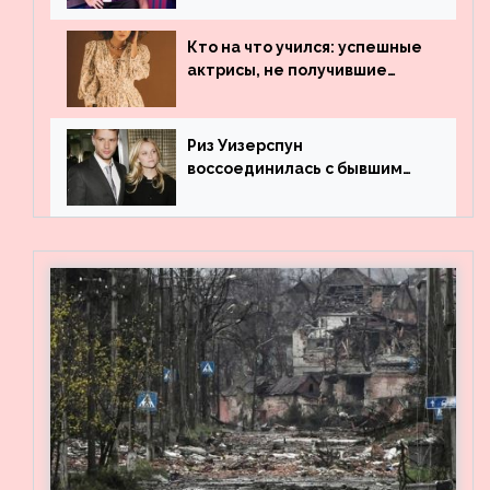
популярности и выложила
архивные фото
Кто на что учился: успешные
актрисы, не получившие
профильного образования
Риз Уизерспун
воссоединилась с бывшим
мужем на вечеринке