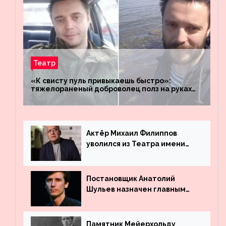
Театр
«К свисту пуль привыкаешь быстро»:
тяжелораненый доброволец полз на руках
четыре километра через заминированное
поле
Актёр Михаил Филиппов
уволился из Театра имени
Маяковского
Постановщик Анатолий
Шульев назначен главным
режиссёром Театра имени
Вахтангова
Памятник Мейерхольду