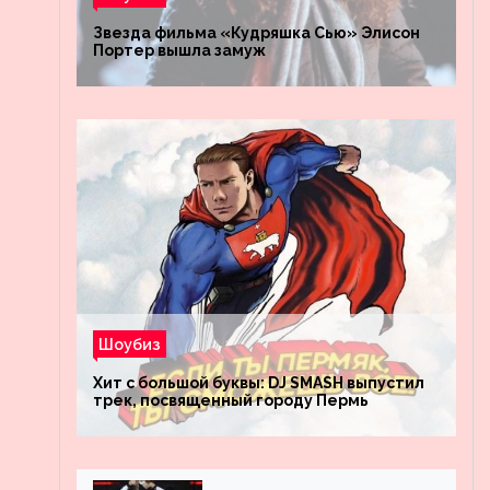
Звезда фильма «Кудряшка Сью» Элисон
Портер вышла замуж
Шоубиз
Хит с большой буквы: DJ SMASH выпустил
трек, посвященный городу Пермь