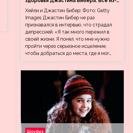
здоровья Джастина Бибера. Все из-
за видео, на котором его
Хейли и Джастин Бибер: Фото: Getty
успокаивает Хейли
Images Джастин Бибер не раз
признавался в интервью, что страдал
депрессией. «Я так много пережил в
своей жизни. Я понял, что мне нужно
пройти через серьезное исцеление,
чтобы добраться до места, где я мог…
Шоубиз