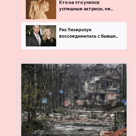
популярности и выложила
Кто на что учился:
архивные фото
успешные актрисы, не
получившие профильного
образования
Риз Уизерспун
воссоединилась с бывшим
мужем на вечеринке