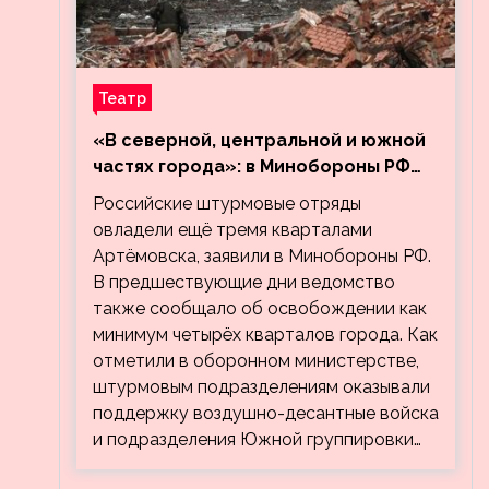
Театр
«В северной, центральной и южной
частях города»: в Минобороны РФ
заявили об освобождении ещё трёх
Российские штурмовые отряды
кварталов Артёмовска
овладели ещё тремя кварталами
Артёмовска, заявили в Минобороны РФ.
В предшествующие дни ведомство
также сообщало об освобождении как
минимум четырёх кварталов города. Как
отметили в оборонном министерстве,
штурмовым подразделениям оказывали
поддержку воздушно-десантные войска
и подразделения Южной группировки…