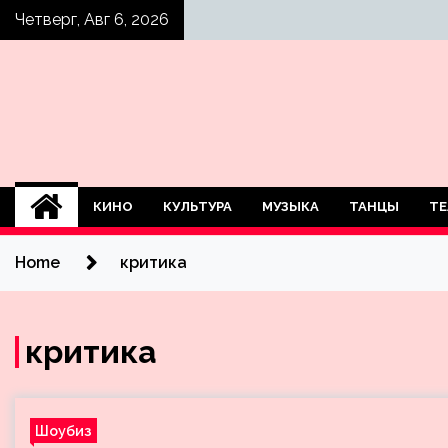
Skip
Четверг, Авг 6, 2026
to
content
КИНО
КУЛЬТУРА
МУЗЫКА
ТАНЦЫ
ТЕ
Home
критика
критика
Шоубиз