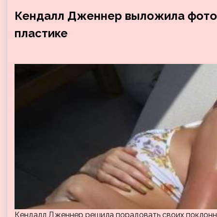
Кендалл Дженнер выложила фото в
пластике
Кендалл Дженнер решила порадовать своих поклонн