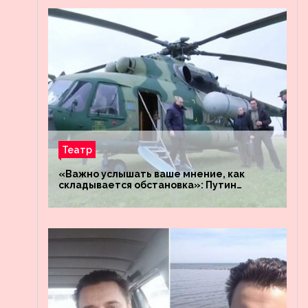
Театр
«Важно услышать ваше мнение, как
складывается обстановка»: Путин
посетил штабы российских войск
«Днепр» и «Восток»