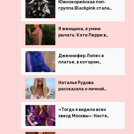
Южнокорейская поп-
группа Blackpink стала
рекордсменом по
просмотрам на YouTube.
Они обогнали даже
Я женщина, я умею
Джастина Бибера
рычать: Кэти Перри в
леопардовом платье
Дженнифер Лопес в
платье, в котором
невозможно остаться
незамеченной
Наталья Рудова
рассказала о личной
жизни
«Тогда я видела всех
звезд Москвы»: Настя
Ивлеева рассказала, где
работала до